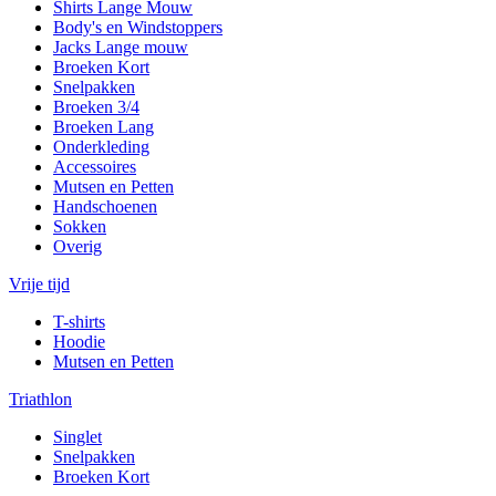
Shirts Lange Mouw
Body's en Windstoppers
Jacks Lange mouw
Broeken Kort
Snelpakken
Broeken 3/4
Broeken Lang
Onderkleding
Accessoires
Mutsen en Petten
Handschoenen
Sokken
Overig
Vrije tijd
T-shirts
Hoodie
Mutsen en Petten
Triathlon
Singlet
Snelpakken
Broeken Kort