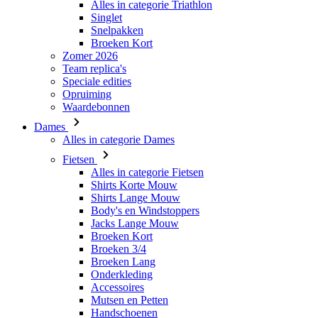
Alles in categorie Triathlon
Singlet
Snelpakken
VISITOR_PRIVACY_
Broeken Kort
Zomer 2026
Team replica's
Speciale edities
Opruiming
Waardebonnen
PHPSESSID
Dames
Alles in categorie Dames
Fietsen
Alles in categorie Fietsen
Shirts Korte Mouw
Shirts Lange Mouw
ipCountry
Body's en Windstoppers
Jacks Lange Mouw
Broeken Kort
laravel_session
Broeken 3/4
Broeken Lang
Onderkleding
Accessoires
Naam
Mutsen en Petten
Naam
Naam
Handschoenen
product[80001013]