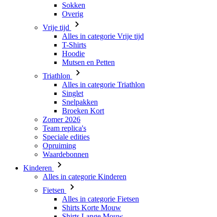
Naam
Sokken
product[80000945]
_bra_perfor
basketCookieId
Overig
_bra_target
product[24184]
Vrije tijd
LaVisitorId_a2Fs
Alles in categorie Vrije tijd
product[24354]
__Secure-
MR
T-Shirts
ROLLOUT_TOKEN
Hoodie
product[24525]
_clsk
Mutsen en Petten
product[80001011]
IDE
Triathlon
product[80000017]
Alles in categorie Triathlon
Singlet
product[24236]
Snelpakken
MUID
_ga_9MDZNTVXDL
product[80000653]
Broeken Kort
Zomer 2026
product[24526]
Team replica's
_clck
Speciale edities
product[24533]
Opruiming
YSC
product[24086]
Waardebonnen
_ga
product[80000902]
_gcl_au
Kinderen
Alles in categorie Kinderen
product[24142]
Fietsen
product[80001033]
Alles in categorie Fietsen
test_cookie
Shirts Korte Mouw
product[24228]
Shirts Lange Mouw