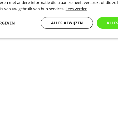
en met andere informatie die u aan ze heeft verstrekt of die ze
is van uw gebruik van hun services.
Lees verder
ERGEVEN
ALLES AFWIJZEN
ALLE
Statistieken
Marketing
Functioneel
Noodzakelijk
Statistieken
Marketing
Functioneel
Niet geclassificeer
 cookies maken de kernfunctionaliteiten van de website mogelijk, zoals gebruikersaanm
bsite kan niet goed worden gebruikt zonder de strikt noodzakelijke cookies.
Aanbieder
/
Vervaldatum
Omschrijving
Domein
nt
5 maanden 3
Deze cookie wordt gebruikt door de Coo
CookieScript
weken
service om de cookievoorkeuren van bez
.kalas.nl