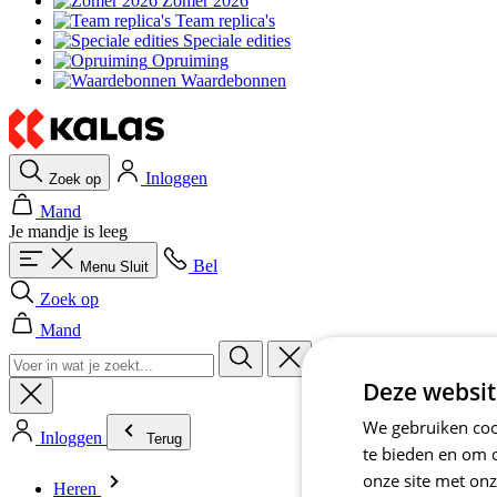
Zomer 2026
Team replica's
Speciale edities
Opruiming
Waardebonnen
Inloggen
Zoek op
Mand
Je mandje is leeg
Bel
Menu
Sluit
Zoek op
Mand
Deze websit
We gebruiken cook
Inloggen
Terug
te bieden en om 
onze site met onz
Heren