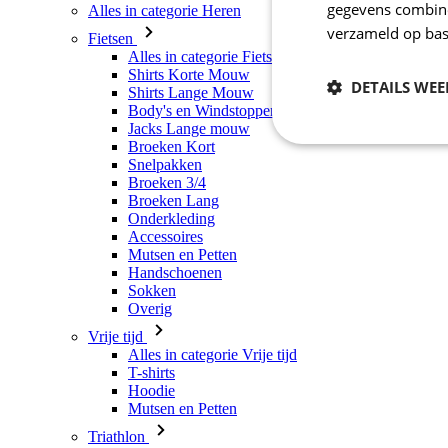
gegevens combiner
Alles in categorie Heren
verzameld op bas
Fietsen
Alles in categorie Fietsen
Shirts Korte Mouw
DETAILS WE
Shirts Lange Mouw
Body's en Windstoppers
Jacks Lange mouw
Broeken Kort
Noodzakelijk
Snelpakken
Broeken 3/4
Broeken Lang
Onderkleding
Accessoires
Mutsen en Petten
Handschoenen
Sokken
Overig
Vrije tijd
Strikt noodzakelijke
Alles in categorie Vrije tijd
accountbeheer. De we
T-shirts
Hoodie
Naam
Mutsen en Petten
CookieScriptConse
Triathlon