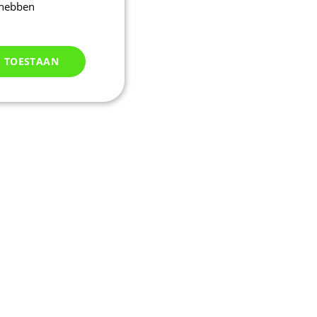
 hebben
S TOESTAAN
Niet
geclassificeerd
d
elding en
kie-Script.com-
oekers te