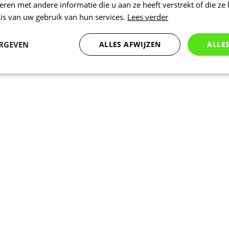
en met andere informatie die u aan ze heeft verstrekt of die ze
is van uw gebruik van hun services.
Lees verder
ERGEVEN
ALLES AFWIJZEN
ALLE
Statistieken
Marketing
Functioneel
Noodzakelijk
Statistieken
Marketing
Functioneel
Niet geclassificeer
 cookies maken de kernfunctionaliteiten van de website mogelijk, zoals gebruikersaanm
bsite kan niet goed worden gebruikt zonder de strikt noodzakelijke cookies.
Aanbieder
/
Vervaldatum
Omschrijving
Domein
nt
5 maanden 3
Deze cookie wordt gebruikt door de Coo
CookieScript
weken
service om de cookievoorkeuren van bez
.kalas.nl