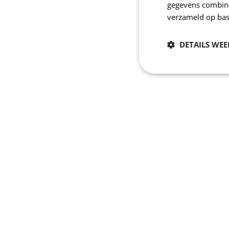
gegevens combiner
verzameld op bas
DETAILS WE
Noodzakelijk
Strikt noodzakelijke
accountbeheer. De we
Naam
CookieScriptConse