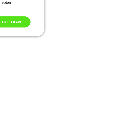
 hebben
S TOESTAAN
Niet
geclassificeerd
d
elding en
kie-Script.com-
oekers te