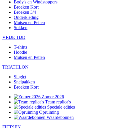
Body's en Windstoppers
Broeken Kort
Broeken 3/4
Onderkleding
Mutsen en Petten
Sokken
VRIJE TIJD
T-shirts
Hoodie
Mutsen en Petten
TRIATHLON
Singlet
Snelpakken
Broeken Kort
Zomer 2026
Team replica's
Speciale edities
Opruiming
Waardebonnen
FIETSEN