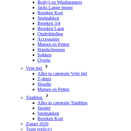
Body's en Windstoppers
Jacks Lange mouw
Broeken Kort
Snelpakken
Broeken 3/4
Broeken Lang
Onderkleding
Accessoires
Mutsen en Petten
Handschoenen
Sokken
Overig
Vrije tijd
Alles in categorie Vrije tijd
T-shirts
Hoodie
Mutsen en Petten
Triathlon
Alles in categorie Triathlon
Singlet
Snelpakken
Broeken Kort
Zomer 2026
Team replica's