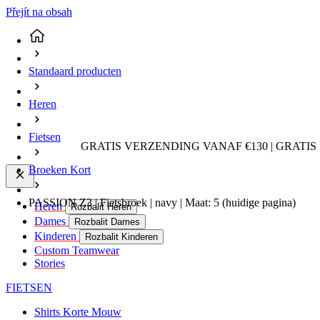
Přejít na obsah
Standaard producten
Heren
Fietsen
GRATIS VERZENDING VANAF €130 | GRATIS
Broeken Kort
PASSION Z3 | Fietsbroek | navy | Maat: 5
(huidige pagina)
Heren
Rozbalit Heren
Dames
Rozbalit Dames
Kinderen
Rozbalit Kinderen
Custom Teamwear
Stories
FIETSEN
Shirts Korte Mouw