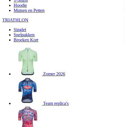
T-Shirts
product[80000905]
www.kalas.nl
1 jaar
Hoodie
Mutsen en Petten
product[80000903]
www.kalas.nl
1 jaar
product[80001034]
www.kalas.nl
1 jaar
TRIATHLON
product[80000951]
www.kalas.nl
1 jaar
Singlet
Snelpakken
product[80000046]
www.kalas.nl
1 jaar
Broeken Kort
product[24257]
www.kalas.nl
1 jaar
product[80001010]
www.kalas.nl
1 jaar
product[24293]
www.kalas.nl
1 jaar
product[80000922]
www.kalas.nl
1 jaar
Zomer 2026
product[80002188]
www.kalas.nl
1 jaar
product[80000997]
www.kalas.nl
1 jaar
product[80002564]
www.kalas.nl
1 jaar
product[80000040]
www.kalas.nl
1 jaar
Team replica's
product[24128]
www.kalas.nl
1 jaar
product[24135]
www.kalas.nl
1 jaar
product[80002191]
www.kalas.nl
1 jaar