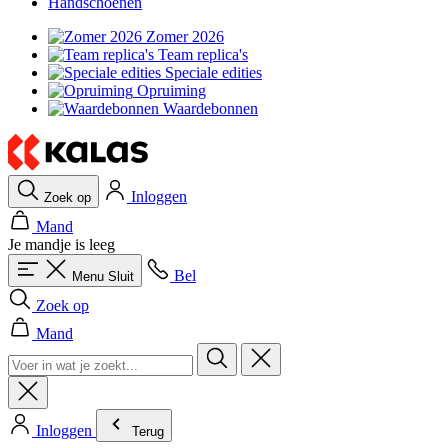
Handschoenen
Zomer 2026
Team replica's
Speciale edities
Opruiming
Waardebonnen
Inloggen
Zoek op
Mand
Je mandje is leeg
Bel
Menu
Sluit
Zoek op
Mand
Inloggen
Terug