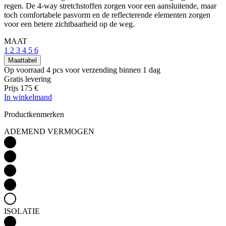
co
regen. De 4-way stretchstoffen zorgen voor een aansluitende, maar
va
toch comfortabele pasvorm en de reflecterende elementen zorgen
Sc
voor een betere zichtbaarheid op de weg.
no
co
MAAT
VISITOR_PRIVACY_METADATA
5 maanden 4
De
YouTube
1
2
3
4
5
6
weken
wo
.youtube.com
o
Maattabel
t
Op voorraad 4 pcs
voor verzending binnen 1 dag
de
Google
Gratis levering
pr
Privacy Policy
Prijs
175 €
v
in
In winkelmand
si
He
Productkenmerken
ge
t
de
ADEMEND VERMOGEN
be
ve
pr
in
z
v
w
ge
t
se
ISOLATIE
PHPSESSID
Sessie
C
PHP.net
ge
www.kalas.nl