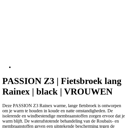
Noodzakelijk
Statistieken
Marketing
Functioneel
Niet geclassificeerd
Strikt noodzakelijke cookies maken de
kernfunctionaliteiten van de website mogelijk, zoals
gebruikersaanmelding en accountbeheer. De
website kan niet goed worden gebruikt zonder de
strikt noodzakelijke cookies.
PASSION Z3 | Fietsbroek lang
Aanbieder
/
Naam
Vervaldatum
O
Rainex | black | VROUWEN
Domein
CookieScriptConsent
5 maanden 3
De
CookieScript
weken
wo
.kalas.nl
Deze PASSION Z3 Rainex warme, lange fietsbroek is ontworpen
do
Sc
om je warm te houden in koude en natte omstandigheden. De
o
isolerende en windbestendige membraanstoffen zorgen ervoor dat je
c
warm blijft. De waterafstotende behandeling van de Roubaix- en
va
o
membraanstoffen geven een uitstekende bescherming tegen de