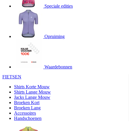
4 weken
Speciale edities
product[24345]
www.kalas.nl
11 maanden
4 weken
product[20000746]
www.kalas.nl
11 maanden
4 weken
Opruiming
product[24276]
www.kalas.nl
11 maanden
4 weken
product[24334]
www.kalas.nl
11 maanden
4 weken
product[24110]
www.kalas.nl
11 maanden
4 weken
Waardebonnen
product[24094]
www.kalas.nl
11 maanden
FIETSEN
4 weken
Shirts Korte Mouw
product[24081]
www.kalas.nl
11 maanden
4 weken
Shirts Lange Mouw
Jacks Lange Mouw
product[24032]
www.kalas.nl
11 maanden
Broeken Kort
4 weken
Broeken Lang
product[24107]
www.kalas.nl
11 maanden
Accessoires
4 weken
Handschoenen
product[24536]
www.kalas.nl
11 maanden
4 weken