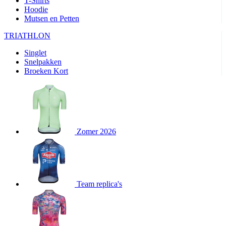
T-Shirts
product[20000351]
www.kalas.nl
11 maanden
Hoodie
4 weken
Mutsen en Petten
product[24388]
www.kalas.nl
11 maanden
TRIATHLON
4 weken
product[24213]
www.kalas.nl
11 maanden
Singlet
4 weken
Snelpakken
Broeken Kort
product[20000003]
www.kalas.nl
11 maanden
4 weken
product[23978]
www.kalas.nl
11 maanden
4 weken
product[24001]
www.kalas.nl
11 maanden
4 weken
Zomer 2026
product[80000590]
www.kalas.nl
11 maanden
4 weken
product[24003]
www.kalas.nl
11 maanden
4 weken
product[24008]
www.kalas.nl
11 maanden
Team replica's
4 weken
product[80000520]
www.kalas.nl
11 maanden
4 weken
product[23988]
www.kalas.nl
11 maanden