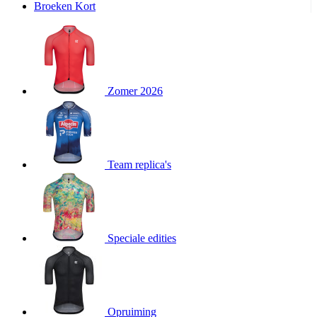
product[24240]
www.kalas.nl
11 maanden
Broeken Kort
4 weken
product[24243]
www.kalas.nl
11 maanden
4 weken
product[20000574]
www.kalas.nl
11 maanden
4 weken
Zomer 2026
product[20000249]
www.kalas.nl
11 maanden
4 weken
product[24039]
www.kalas.nl
11 maanden
4 weken
product[24058]
www.kalas.nl
11 maanden
Team replica's
4 weken
product[24152]
www.kalas.nl
11 maanden
4 weken
product[24106]
www.kalas.nl
11 maanden
4 weken
Speciale edities
product[20000153]
www.kalas.nl
11 maanden
4 weken
product[24390]
www.kalas.nl
11 maanden
4 weken
product[24376]
www.kalas.nl
11 maanden
Opruiming