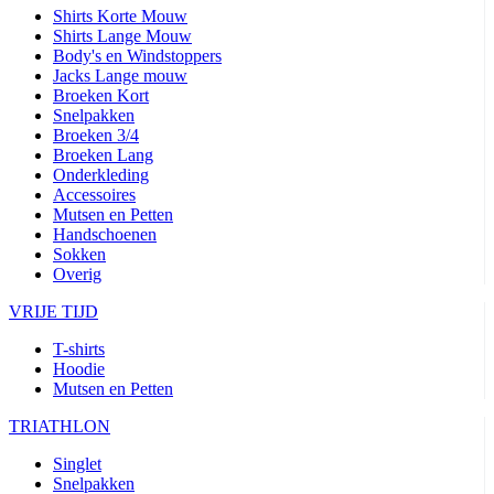
Shirts Korte Mouw
product[24506]
www.kalas.nl
11 maanden
Shirts Lange Mouw
4 weken
Body's en Windstoppers
Jacks Lange mouw
product[24256]
www.kalas.nl
11 maanden
4 weken
Broeken Kort
Snelpakken
product[20000616]
www.kalas.nl
11 maanden
Broeken 3/4
4 weken
Broeken Lang
product[80000016]
www.kalas.nl
11 maanden
Onderkleding
4 weken
Accessoires
Mutsen en Petten
product[24203]
www.kalas.nl
11 maanden
4 weken
Handschoenen
Sokken
product[24291]
www.kalas.nl
11 maanden
Overig
4 weken
VRIJE TIJD
product[20000085]
www.kalas.nl
11 maanden
4 weken
T-shirts
product[24266]
www.kalas.nl
11 maanden
Hoodie
4 weken
Mutsen en Petten
product[24278]
www.kalas.nl
11 maanden
4 weken
TRIATHLON
product[24189]
www.kalas.nl
11 maanden
Singlet
4 weken
Snelpakken