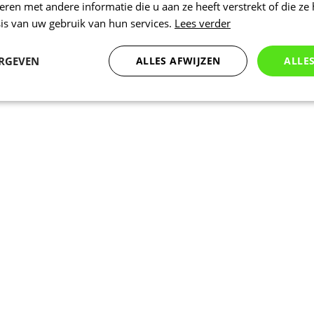
en met andere informatie die u aan ze heeft verstrekt of die ze
is van uw gebruik van hun services.
Lees verder
ERGEVEN
ALLES AFWIJZEN
ALLE
Statistieken
Marketing
Functioneel
Noodzakelijk
Statistieken
Marketing
Functioneel
Niet geclassificeer
 cookies maken de kernfunctionaliteiten van de website mogelijk, zoals gebruikersaanm
bsite kan niet goed worden gebruikt zonder de strikt noodzakelijke cookies.
Aanbieder
/
Vervaldatum
Omschrijving
Domein
nt
5 maanden 3
Deze cookie wordt gebruikt door de Coo
CookieScript
weken
service om de cookievoorkeuren van bez
.kalas.nl