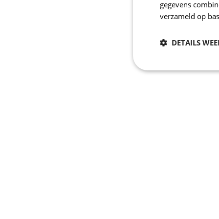
gegevens combiner
verzameld op bas
DETAILS WE
Noodzakelijk
Strikt noodzakelijke
accountbeheer. De we
Naam
CookieScriptConse