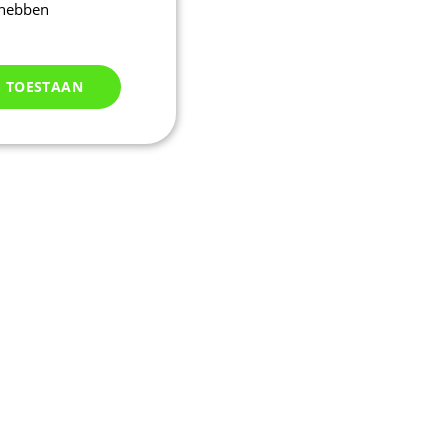
 hebben
S TOESTAAN
Niet
geclassificeerd
d
elding en
kie-Script.com-
oekers te