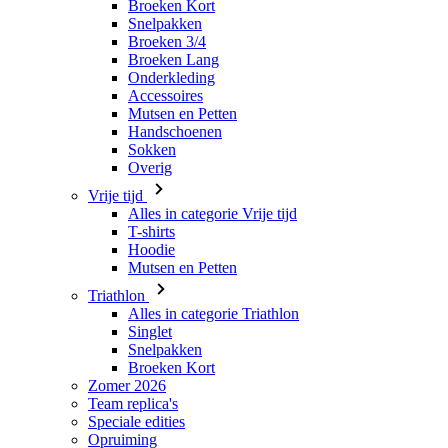
Broeken Kort
Snelpakken
Broeken 3/4
Broeken Lang
Onderkleding
Accessoires
Mutsen en Petten
Handschoenen
Sokken
Overig
Vrije tijd
Alles in categorie Vrije tijd
T-shirts
Hoodie
Mutsen en Petten
Triathlon
Alles in categorie Triathlon
Singlet
Snelpakken
Broeken Kort
Zomer 2026
Team replica's
Speciale edities
Opruiming