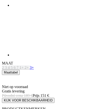
MAAT
2
3
4
5
6
7
1+
2+
3+
Maattabel
Niet op voorraad
Gratis levering
Původní cena
189 €
Prijs
151 €
KIJK VOOR BESCHIKBAARHEID
PRODUCTKENMERKEN