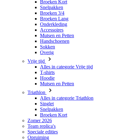
Broeken Kort
Snelpakken
Broeken 3/4
Broeken Lang
Onderkleding
Accessoires
Mutsen en Petten
Handschoenen
Sokken
Overig
Vrije tijd
Alles in categorie Vrije tijd
T-shirts
Hoodie
Mutsen en Petten
Triathlon
Alles in categorie Triathlon
Singlet
Snelpakken
Broeken Kort
Zomer 2026
Team replica's
Speciale edities
Opruiming