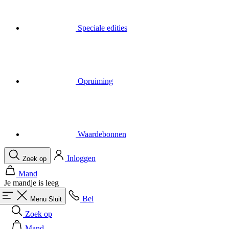
Speciale edities
Opruiming
Waardebonnen
Inloggen
Zoek op
Mand
Je mandje is leeg
Bel
Menu
Sluit
Zoek op
Mand