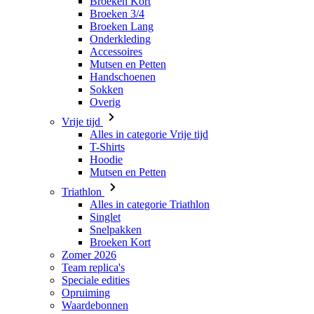
Broeken Kort
Broeken 3/4
Broeken Lang
Onderkleding
Accessoires
Mutsen en Petten
Handschoenen
Sokken
Overig
Vrije tijd
Alles in categorie Vrije tijd
T-Shirts
Hoodie
Mutsen en Petten
Triathlon
Alles in categorie Triathlon
Singlet
Snelpakken
Broeken Kort
Zomer 2026
Team replica's
Speciale edities
Opruiming
Waardebonnen