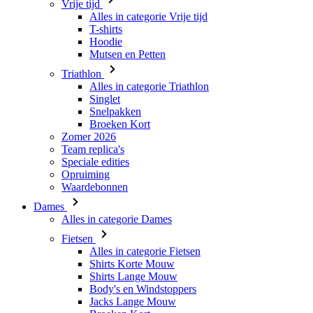
Vrije tijd
Alles in categorie Vrije tijd
T-shirts
Hoodie
Mutsen en Petten
Triathlon
Alles in categorie Triathlon
Singlet
Snelpakken
Broeken Kort
Zomer 2026
Team replica's
Speciale edities
Opruiming
Waardebonnen
Dames
Alles in categorie Dames
Fietsen
Alles in categorie Fietsen
Shirts Korte Mouw
Shirts Lange Mouw
Body's en Windstoppers
Jacks Lange Mouw