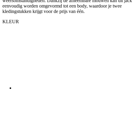
weersomstandigheden. Dankzij de afneembare mouwen kan dit jack
eenvoudig worden omgevormd tot een body, waardoor je twee
kledingstukken krijgt voor de prijs van één.
KLEUR