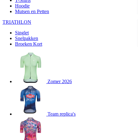
T-Shirts
product[80000905]
www.kalas.nl
1 jaar
Hoodie
Mutsen en Petten
product[80000903]
www.kalas.nl
1 jaar
product[80001034]
www.kalas.nl
1 jaar
TRIATHLON
product[80000951]
www.kalas.nl
1 jaar
Singlet
Snelpakken
product[80000046]
www.kalas.nl
1 jaar
Broeken Kort
product[24257]
www.kalas.nl
1 jaar
product[80001010]
www.kalas.nl
1 jaar
product[24293]
www.kalas.nl
1 jaar
product[80000922]
www.kalas.nl
1 jaar
Zomer 2026
product[80002188]
www.kalas.nl
1 jaar
product[80000997]
www.kalas.nl
1 jaar
product[80002564]
www.kalas.nl
1 jaar
product[80000040]
www.kalas.nl
1 jaar
Team replica's
product[24128]
www.kalas.nl
1 jaar
product[24135]
www.kalas.nl
1 jaar
product[80002191]
www.kalas.nl
1 jaar