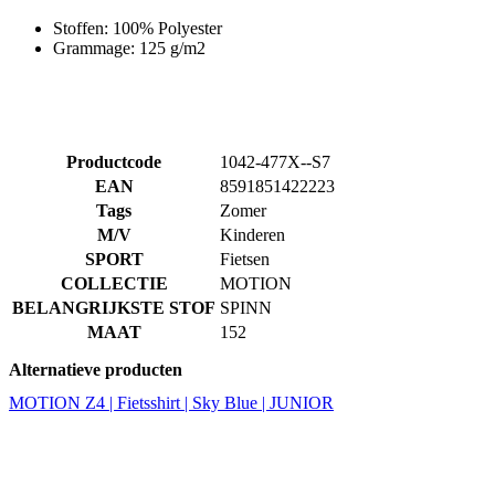
Stoffen: 100% Polyester
Grammage: 125 g/m2
Productcode
1042-477X--S7
EAN
8591851422223
Tags
Zomer
M/V
Kinderen
SPORT
Fietsen
COLLECTIE
MOTION
BELANGRIJKSTE STOF
SPINN
MAAT
152
Alternatieve producten
MOTION Z4 | Fietsshirt | Sky Blue | JUNIOR