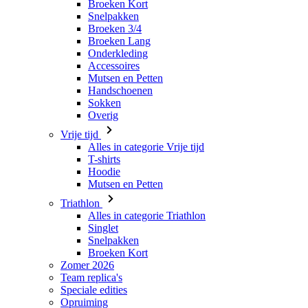
Broeken Kort
Snelpakken
Broeken 3/4
Broeken Lang
Onderkleding
Accessoires
Mutsen en Petten
Handschoenen
Sokken
Overig
Vrije tijd
Alles in categorie Vrije tijd
T-shirts
Hoodie
Mutsen en Petten
Triathlon
Alles in categorie Triathlon
Singlet
Snelpakken
Broeken Kort
Zomer 2026
Team replica's
Speciale edities
Opruiming