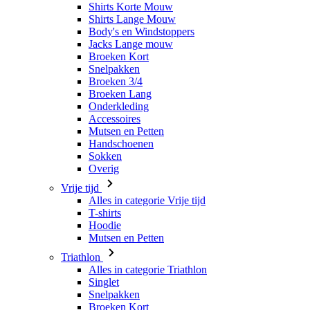
Snelpakken
Broeken 3/4
Broeken Lang
Onderkleding
Accessoires
Mutsen en Petten
Handschoenen
Sokken
Overig
Vrije tijd
Alles in categorie Vrije tijd
T-shirts
Hoodie
Mutsen en Petten
Triathlon
Alles in categorie Triathlon
Singlet
Snelpakken
Broeken Kort
Zomer 2026
Team replica's
Speciale edities
Opruiming
Waardebonnen