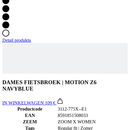
Detail produktu
DAMES FIETSBROEK | MOTION Z6
NAVYBLUE
IN WINKELWAGEN
109 €
Productcode
3112-775X--E1
EAN
8591851508033
ZEEM
ZOOM X WOMEN
Tags
Regular fit | Zomer
M/V
Dames
SPORT
Fietsen
COLLECTIE
MOTION
BELANGRIJKSTE STOF
LYCRA PRO