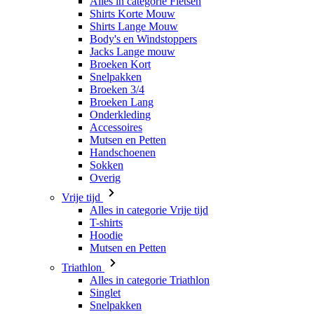
Broeken Kort
Snelpakken
Broeken 3/4
Broeken Lang
Onderkleding
Accessoires
Mutsen en Petten
Handschoenen
Sokken
Overig
Vrije tijd
Alles in categorie Vrije tijd
T-shirts
Hoodie
Mutsen en Petten
Triathlon
Alles in categorie Triathlon
Singlet
Snelpakken
Broeken Kort
Zomer 2026
Team replica's
Speciale edities
Opruiming