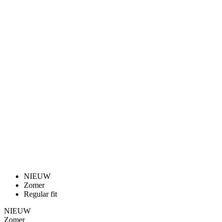
NIEUW
Zomer
Regular fit
NIEUW
Zomer
Regular fit
DAMES FIETSSHIRT KORTE
MOUWEN | MOTION Z6 PLUM