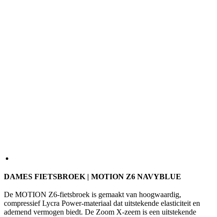
DAMES FIETSBROEK | MOTION Z6 NAVYBLUE
De MOTION Z6-fietsbroek is gemaakt van hoogwaardig,
compressief Lycra Power-materiaal dat uitstekende elasticiteit en
ademend vermogen biedt. De Zoom X-zeem is een uitstekende
allround keuze voor dagelijkse ritten. Het biedt uitstekende
bescherming en comfort.
KLEUR