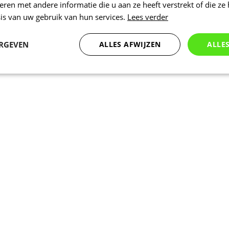
en met andere informatie die u aan ze heeft verstrekt of die ze
is van uw gebruik van hun services.
Lees verder
ERGEVEN
ALLES AFWIJZEN
ALLE
Statistieken
Marketing
Functioneel
Noodzakelijk
Statistieken
Marketing
Functioneel
Niet geclassificeer
 cookies maken de kernfunctionaliteiten van de website mogelijk, zoals gebruikersaanm
bsite kan niet goed worden gebruikt zonder de strikt noodzakelijke cookies.
Aanbieder
/
Vervaldatum
Omschrijving
Domein
nt
5 maanden 3
Deze cookie wordt gebruikt door de Coo
CookieScript
weken
service om de cookievoorkeuren van bez
.kalas.nl