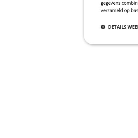
gegevens combiner
verzameld op bas
DETAILS WE
Noodzakelijk
Strikt noodzakelijke
accountbeheer. De we
Naam
CookieScriptConse