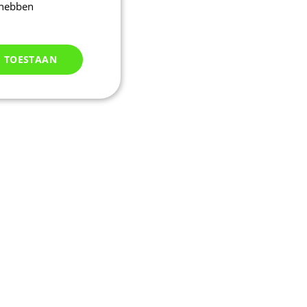
 hebben
S TOESTAAN
Niet
geclassificeerd
d
elding en
kie-Script.com-
oekers te