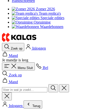
Handschoenen
Zomer 2026
Team replica's
Speciale edities
Opruiming
Waardebonnen
Inloggen
Zoek op
Mand
Je mandje is leeg
Bel
Menu
Sluit
Zoek op
Mand
Inloggen
Terug