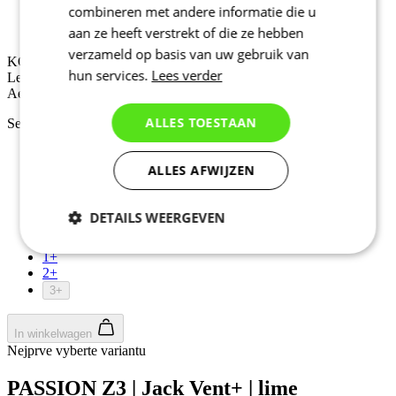
combineren met andere informatie die u
Lente/herfst
Aero fit
aan ze heeft verstrekt of die ze hebben
verzameld op basis van uw gebruik van
KORTING 10%
hun services.
Lees verder
Lente/herfst
Aero fit
ALLES TOESTAAN
Selecteer maat:
2
3
ALLES AFWIJZEN
4
5
DETAILS WEERGEVEN
6
7
Noodzakelijk
Statistieken
1+
2+
3+
Marketing
Functioneel
In winkelwagen
Nejprve vyberte variantu
PASSION Z3 | Jack Vent+ | lime
Niet geclassificeerd