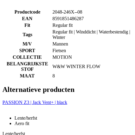
Productcode
2048-246X--08
EAN
8591851486287
Fit
Regular fit
Regular fit | Winddicht | Waterbestendig |
Tags
Winter
M/V
Mannen
SPORT
Fietsen
COLLECTIE
MOTION
BELANGRIJKSTE
W&W WINTER FLOW
STOF
MAAT
8
Alternatieve producten
PASSION Z3 | Jack Vent+ | black
Lente/herfst
Aero fit
Lente/herfst