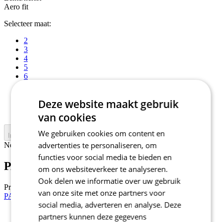
Aero fit
Selecteer maat:
2
3
4
5
6
7
1+
Deze website maakt gebruik
2+
3+
van cookies
We gebruiken cookies om content en
In winkelwagen
advertenties te personaliseren, om
Nejprve vyberte variantu
functies voor social media te bieden en
PASSION Z3 | Jack Vent+ | black
om ons websiteverkeer te analyseren.
Ook delen we informatie over uw gebruik
Prijs
179 €
van onze site met onze partners voor
PASSION Z3 | Jack Vent+ | lime
social media, adverteren en analyse. Deze
partners kunnen deze gegevens
Korting KORTING 10%