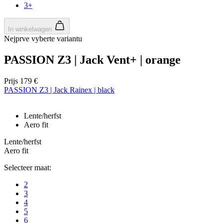
ap
3+
ba
ta
id
In winkelwagen
a
Nejprve vyberte variantu
do
wo
om
PASSION Z3 | Jack Vent+ | orange
v
ge
t
He
Prijs
179 €
g
PASSION Z3 | Jack Rainex | black
wi
g
n
wo
Lente/herfst
ka
Aero fit
vo
e
Lente/herfst
vo
b
Aero fit
ee
st
Selecteer maat:
ge
pa
2
ipCountry
www.kalas.nl
1 jaar
Ge
3
la
4
ge
5
sl
6
va