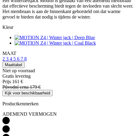
Het winterfietsjack Motion is gemaakt van een ademend membraan
dat effectieve bescherming biedt tegen de invloeden van slecht weer.
Het membraan is aan de binnenkant geborsteld om dat warme
gevoel te bieden dat nodig is tijdens de winter.
Kleur
MAAT
2
3
4
5
6
7
8
Maattabel
Niet op voorraad
Gratis levering
Prijs
161 €
Původní cena
179 €
Kijk voor beschikbaarheid
Productkenmerken
ADEMEND VERMOGEN