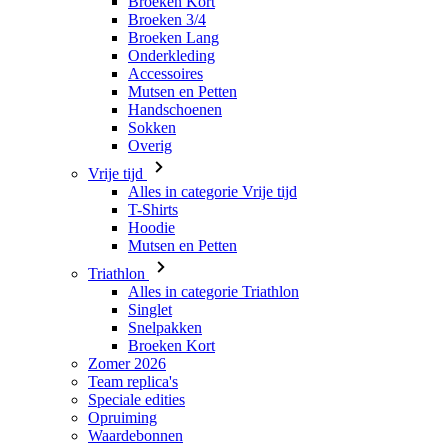
Broeken Kort
Broeken 3/4
Broeken Lang
Onderkleding
Accessoires
Mutsen en Petten
Handschoenen
Sokken
Overig
Vrije tijd
Alles in categorie Vrije tijd
T-Shirts
Hoodie
Mutsen en Petten
Triathlon
Alles in categorie Triathlon
Singlet
Snelpakken
Broeken Kort
Zomer 2026
Team replica's
Speciale edities
Opruiming
Waardebonnen