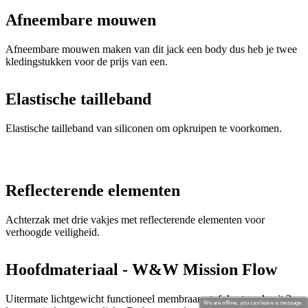
Afneembare mouwen
Afneembare mouwen maken van dit jack een body dus heb je twee
kledingstukken voor de prijs van een.
Elastische tailleband
Elastische tailleband van siliconen om opkruipen te voorkomen.
Reflecterende elementen
Achterzak met drie vakjes met reflecterende elementen voor
verhoogde veiligheid.
Hoofdmateriaal - W&W Mission Flow
Uitermate lichtgewicht functioneel membraan stof, bestaande uit 3
We are offline, you can leave a message.