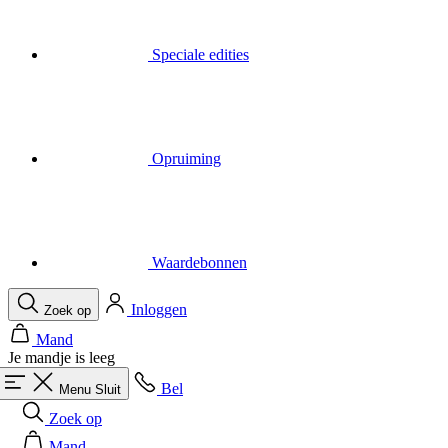
Speciale edities
Opruiming
Waardebonnen
Inloggen
Zoek op
Mand
Je mandje is leeg
Bel
Menu
Sluit
Zoek op
Mand