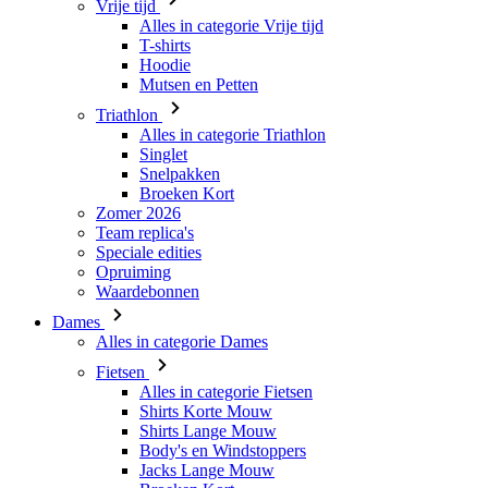
Vrije tijd
Alles in categorie Vrije tijd
T-shirts
Hoodie
Mutsen en Petten
Triathlon
Alles in categorie Triathlon
Singlet
Snelpakken
Broeken Kort
Zomer 2026
Team replica's
Speciale edities
Opruiming
Waardebonnen
Dames
Alles in categorie Dames
Fietsen
Alles in categorie Fietsen
Shirts Korte Mouw
Shirts Lange Mouw
Body's en Windstoppers
Jacks Lange Mouw