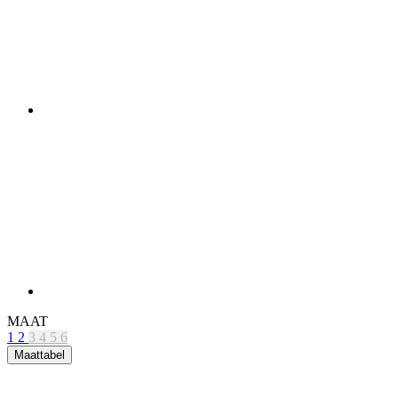
MAAT
1
2
3
4
5
6
Maattabel