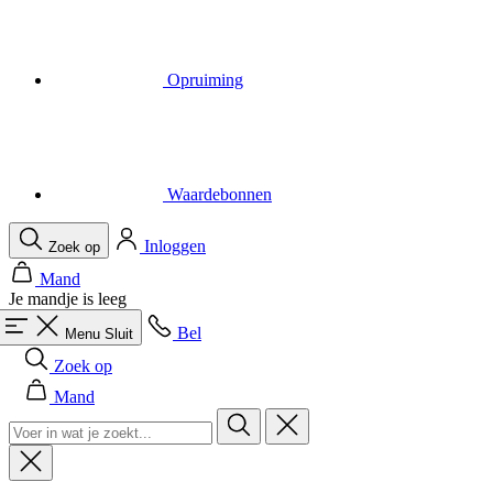
Opruiming
Waardebonnen
Inloggen
Zoek op
Mand
Je mandje is leeg
Bel
Menu
Sluit
Zoek op
Mand