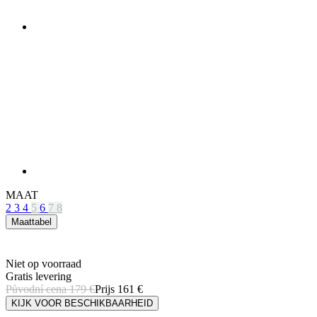
MAAT
2
3
4
5
6
7
8
Maattabel
Niet op voorraad
Gratis levering
Původní cena
179 €
Prijs
161 €
KIJK VOOR BESCHIKBAARHEID