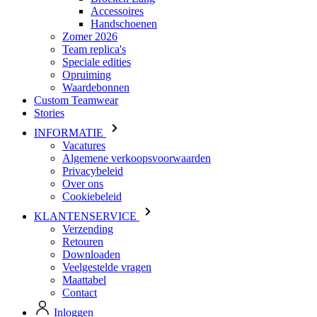
Accessoires
Handschoenen
Zomer 2026
Team replica's
Speciale edities
Opruiming
Waardebonnen
Custom Teamwear
Stories
INFORMATIE
Vacatures
Algemene verkoopsvoorwaarden
Privacybeleid
Over ons
Cookiebeleid
KLANTENSERVICE
Verzending
Retouren
Downloaden
Veelgestelde vragen
Maattabel
Contact
Inloggen