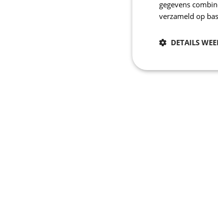
gegevens combiner
verzameld op bas
DETAILS WE
Noodzakelijk
Strikt noodzakelijke
accountbeheer. De we
Naam
laravel_session