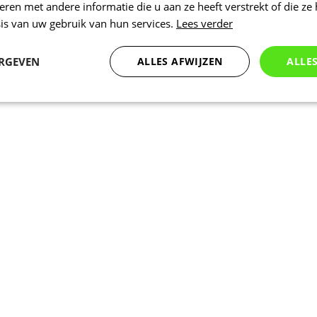
en met andere informatie die u aan ze heeft verstrekt of die ze
is van uw gebruik van hun services.
Lees verder
ERGEVEN
ALLES AFWIJZEN
ALLE
Statistieken
Marketing
Functioneel
Noodzakelijk
Statistieken
Marketing
Functioneel
Niet geclassificeer
 cookies maken de kernfunctionaliteiten van de website mogelijk, zoals gebruikersaanm
bsite kan niet goed worden gebruikt zonder de strikt noodzakelijke cookies.
Aanbieder
/
Vervaldatum
Omschrijving
Domein
1 dag
Intern gebruikt laravel laravel_session o
Laravel LLC
instantie voor een gebruiker te identific
www.kalas.nl