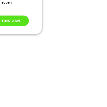
 hebben
S TOESTAAN
Niet
geclassificeerd
d
elding en
m een sessie-
eren