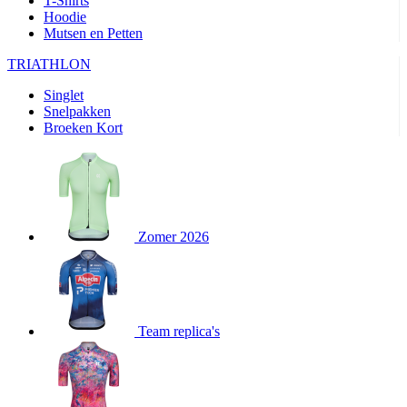
T-Shirts
product[80000905]
www.kalas.nl
1 jaar
Hoodie
Mutsen en Petten
product[80000903]
www.kalas.nl
1 jaar
product[80001034]
www.kalas.nl
1 jaar
TRIATHLON
product[80000951]
www.kalas.nl
1 jaar
Singlet
Snelpakken
product[80000046]
www.kalas.nl
1 jaar
Broeken Kort
product[24257]
www.kalas.nl
1 jaar
product[80001010]
www.kalas.nl
1 jaar
product[24293]
www.kalas.nl
1 jaar
product[80000922]
www.kalas.nl
1 jaar
Zomer 2026
product[80002188]
www.kalas.nl
1 jaar
product[80000997]
www.kalas.nl
1 jaar
product[80002564]
www.kalas.nl
1 jaar
product[80000040]
www.kalas.nl
1 jaar
Team replica's
product[24128]
www.kalas.nl
1 jaar
product[24135]
www.kalas.nl
1 jaar
product[80002191]
www.kalas.nl
1 jaar