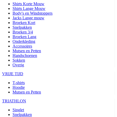
Shirts Korte Mouw
product[24506]
www.kalas.nl
11 maanden
Shirts Lange Mouw
4 weken
Body's en Windstoppers
Jacks Lange mouw
product[24256]
www.kalas.nl
11 maanden
4 weken
Broeken Kort
Snelpakken
product[20000616]
www.kalas.nl
11 maanden
Broeken 3/4
4 weken
Broeken Lang
product[80000016]
www.kalas.nl
11 maanden
Onderkleding
4 weken
Accessoires
Mutsen en Petten
product[24203]
www.kalas.nl
11 maanden
4 weken
Handschoenen
Sokken
product[24291]
www.kalas.nl
11 maanden
Overig
4 weken
VRIJE TIJD
product[20000085]
www.kalas.nl
11 maanden
4 weken
T-shirts
product[24266]
www.kalas.nl
11 maanden
Hoodie
4 weken
Mutsen en Petten
product[24278]
www.kalas.nl
11 maanden
4 weken
TRIATHLON
product[24189]
www.kalas.nl
11 maanden
Singlet
4 weken
Snelpakken