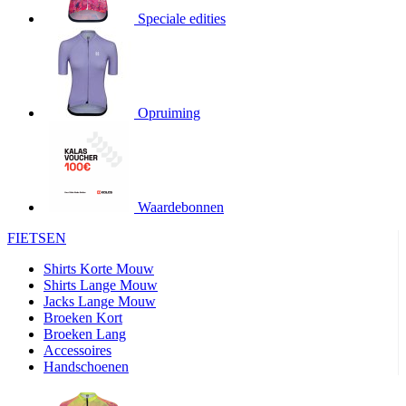
4 weken
Speciale edities
product[24345]
www.kalas.nl
11 maanden
4 weken
product[20000746]
www.kalas.nl
11 maanden
4 weken
Opruiming
product[24276]
www.kalas.nl
11 maanden
4 weken
product[24334]
www.kalas.nl
11 maanden
4 weken
product[24110]
www.kalas.nl
11 maanden
4 weken
Waardebonnen
product[24094]
www.kalas.nl
11 maanden
FIETSEN
4 weken
Shirts Korte Mouw
product[24081]
www.kalas.nl
11 maanden
4 weken
Shirts Lange Mouw
Jacks Lange Mouw
product[24032]
www.kalas.nl
11 maanden
Broeken Kort
4 weken
Broeken Lang
product[24107]
www.kalas.nl
11 maanden
Accessoires
4 weken
Handschoenen
product[24536]
www.kalas.nl
11 maanden
4 weken