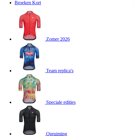
product[24240]
www.kalas.nl
11 maanden
Broeken Kort
4 weken
product[24243]
www.kalas.nl
11 maanden
4 weken
product[20000574]
www.kalas.nl
11 maanden
4 weken
Zomer 2026
product[20000249]
www.kalas.nl
11 maanden
4 weken
product[24039]
www.kalas.nl
11 maanden
4 weken
product[24058]
www.kalas.nl
11 maanden
Team replica's
4 weken
product[24152]
www.kalas.nl
11 maanden
4 weken
product[24106]
www.kalas.nl
11 maanden
4 weken
Speciale edities
product[20000153]
www.kalas.nl
11 maanden
4 weken
product[24390]
www.kalas.nl
11 maanden
4 weken
product[24376]
www.kalas.nl
11 maanden
Opruiming