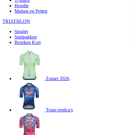
T-Shirts
product[20000351]
www.kalas.nl
11 maanden
Hoodie
4 weken
Mutsen en Petten
product[24388]
www.kalas.nl
11 maanden
TRIATHLON
4 weken
product[24213]
www.kalas.nl
11 maanden
Singlet
4 weken
Snelpakken
Broeken Kort
product[20000003]
www.kalas.nl
11 maanden
4 weken
product[23978]
www.kalas.nl
11 maanden
4 weken
product[24001]
www.kalas.nl
11 maanden
4 weken
Zomer 2026
product[80000590]
www.kalas.nl
11 maanden
4 weken
product[24003]
www.kalas.nl
11 maanden
4 weken
product[24008]
www.kalas.nl
11 maanden
Team replica's
4 weken
product[80000520]
www.kalas.nl
11 maanden
4 weken
product[23988]
www.kalas.nl
11 maanden