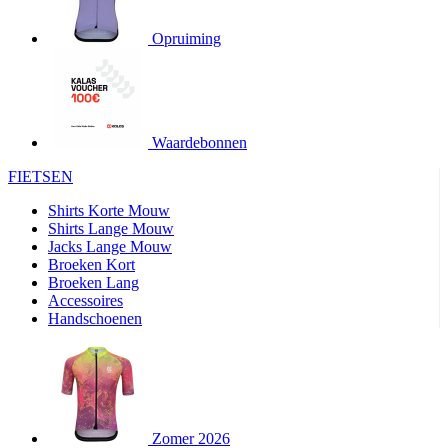
product[20000155]
www.kalas.nl
1 jaar
Opruiming
product[80000919]
www.kalas.nl
1 jaar
product[24369]
www.kalas.nl
1 jaar
product[24220]
www.kalas.nl
1 jaar
product[24374]
www.kalas.nl
1 jaar
Waardebonnen
product[80000991]
www.kalas.nl
1 jaar
FIETSEN
product[24158]
www.kalas.nl
1 jaar
Shirts Korte Mouw
product[80001026]
www.kalas.nl
1 jaar
Shirts Lange Mouw
Jacks Lange Mouw
product[24506]
www.kalas.nl
1 jaar
Broeken Kort
Broeken Lang
product[23973]
www.kalas.nl
1 jaar
Accessoires
product[80003156]
www.kalas.nl
1 jaar
Handschoenen
product[24107]
www.kalas.nl
1 jaar
product[80001031]
www.kalas.nl
1 jaar
product[80000954]
www.kalas.nl
1 jaar
product[80000652]
www.kalas.nl
1 jaar
Zomer 2026