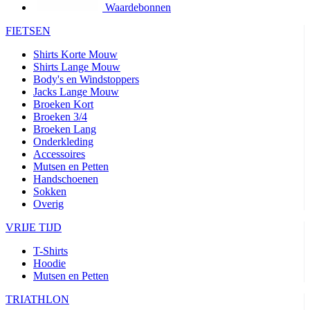
Waardebonnen
product[80002562]
www.kalas.nl
1 jaar
FIETSEN
product[80002187]
www.kalas.nl
1 jaar
Shirts Korte Mouw
product[80000927]
www.kalas.nl
1 jaar
Shirts Lange Mouw
product[80000018]
www.kalas.nl
1 jaar
Body's en Windstoppers
Jacks Lange Mouw
product[24181]
www.kalas.nl
1 jaar
Broeken Kort
product[80000907]
www.kalas.nl
1 jaar
Broeken 3/4
Broeken Lang
product[80002349]
www.kalas.nl
1 jaar
Onderkleding
Accessoires
product[80002342]
www.kalas.nl
1 jaar
Mutsen en Petten
product[80000041]
www.kalas.nl
1 jaar
Handschoenen
Sokken
product[80000028]
www.kalas.nl
1 jaar
Overig
product[80000044]
www.kalas.nl
1 jaar
VRIJE TIJD
product[80000001]
www.kalas.nl
1 jaar
T-Shirts
product[80002186]
www.kalas.nl
1 jaar
Hoodie
product[24187]
www.kalas.nl
1 jaar
Mutsen en Petten
product[24520]
www.kalas.nl
1 jaar
TRIATHLON