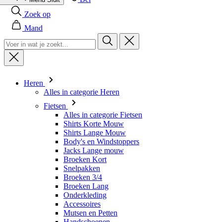
product[80000925]
www.kalas.nl
1 jaar
Zoek op
product[24105]
www.kalas.nl
1 jaar
Mand
product[80002336]
www.kalas.nl
1 jaar
product[24238]
www.kalas.nl
1 jaar
product[24377]
www.kalas.nl
1 jaar
Heren
product[80000982]
www.kalas.nl
1 jaar
Alles in categorie Heren
product[80002183]
www.kalas.nl
1 jaar
Fietsen
product[80002347]
www.kalas.nl
1 jaar
Alles in categorie Fietsen
Shirts Korte Mouw
product[24368]
www.kalas.nl
1 jaar
Shirts Lange Mouw
Body's en Windstoppers
product[80000924]
www.kalas.nl
1 jaar
Jacks Lange mouw
product[80000926]
www.kalas.nl
1 jaar
Broeken Kort
Snelpakken
product[24153]
www.kalas.nl
1 jaar
Broeken 3/4
product[80002705]
www.kalas.nl
1 jaar
Broeken Lang
Onderkleding
product[80000990]
www.kalas.nl
1 jaar
Accessoires
Mutsen en Petten
product[80000913]
www.kalas.nl
1 jaar
Handschoenen