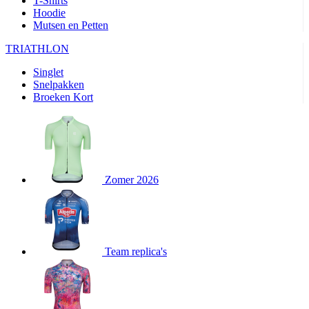
T-Shirts
product[80000905]
www.kalas.nl
1 jaar
Hoodie
Mutsen en Petten
product[80000903]
www.kalas.nl
1 jaar
product[80001034]
www.kalas.nl
1 jaar
TRIATHLON
product[80000951]
www.kalas.nl
1 jaar
Singlet
Snelpakken
product[80000046]
www.kalas.nl
1 jaar
Broeken Kort
product[24257]
www.kalas.nl
1 jaar
product[80001010]
www.kalas.nl
1 jaar
product[24293]
www.kalas.nl
1 jaar
product[80000922]
www.kalas.nl
1 jaar
Zomer 2026
product[80002188]
www.kalas.nl
1 jaar
product[80000997]
www.kalas.nl
1 jaar
product[80002564]
www.kalas.nl
1 jaar
product[80000040]
www.kalas.nl
1 jaar
Team replica's
product[24128]
www.kalas.nl
1 jaar
product[24135]
www.kalas.nl
1 jaar
product[80002191]
www.kalas.nl
1 jaar