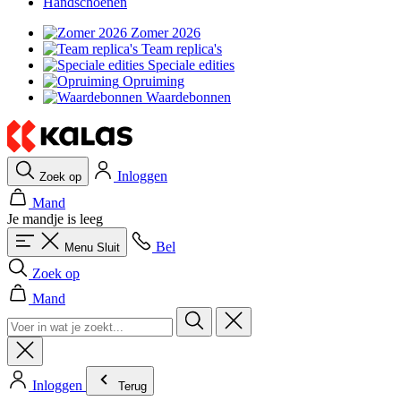
Handschoenen
Zomer 2026
Team replica's
Speciale edities
Opruiming
Waardebonnen
Inloggen
Zoek op
Mand
Je mandje is leeg
Bel
Menu
Sluit
Zoek op
Mand
Inloggen
Terug