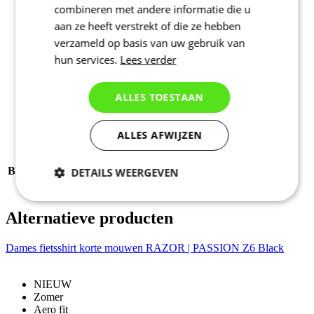
Stoffen: 100% Polyester
combineren met andere informatie die u
Grammage: 125 g/m2
aan ze heeft verstrekt of die ze hebben
verzameld op basis van uw gebruik van
hun services.
Lees verder
Productcode
1031-262X--04
EAN
8591851484733
Fit
Regular fit
ALLES TOESTAAN
Tags
Regular fit | Zomer
M/V
Dames
ALLES AFWIJZEN
SPORT
Fietsen
COLLECTIE
MOTION
BELANGRIJKSTE STOF
SPINN
DETAILS WEERGEVEN
MAAT
4
Noodzakelijk
Statistieken
Alternatieve producten
Dames fietsshirt korte mouwen RAZOR | PASSION Z6 Black
Marketing
Functioneel
NIEUW
Zomer
Aero fit
Niet geclassificeerd