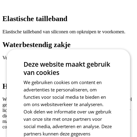
Elastische tailleband
Elastische tailleband van siliconen om opkruipen te voorkomen.
Waterbestendig zakje
Verwijderbaar en waterbestendig zakje voor waardevolle spullen.
Deze website maakt gebruik
van cookies
We gebruiken cookies om content en
Hoofdmateriaal - SPINN
advertenties te personaliseren, om
functies voor social media te bieden en
Weft-gebreid polyester materiaal ontwikkeld voor hoog-functioneel
om ons websiteverkeer te analyseren.
gebruik tijdens het fietsen. Twee-laagsstructuur gemaakt van
lichtgewicht stoffen, met de binnenste laag van speciale microfiber
Ook delen we informatie over uw gebruik
die effectief het zweet aan de bovenste laag overbrengt. Het Spinn
van onze site met onze partners voor
materiaal is zeer ademend en zijn elasticiteit zorgt voor een
social media, adverteren en analyse. Deze
comfortabele slim-fit pasvorm.
partners kunnen deze gegevens