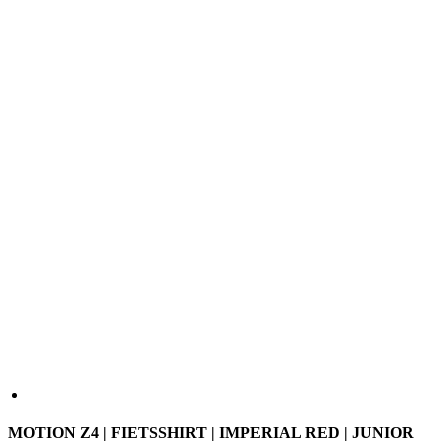
MOTION Z4 | FIETSSHIRT | IMPERIAL RED | JUNIOR
Opruiming
Het MOTION Z4 Junior shirt voor kinderen is gemaakt van
lichtgewicht stoffen met een goed ademend vermogen en goede