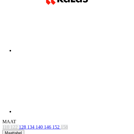
MAAT
110
122
128
134
140
146
152
158
Maattabel
Op voorraad 2 pcs
voor verzending binnen 1 dag
Původní cena
54,90 €
Prijs
44 €