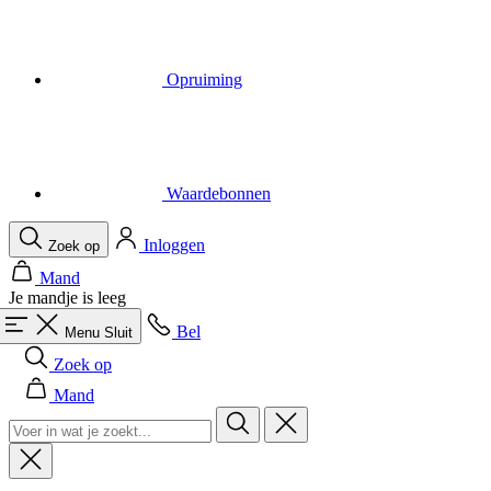
Waardebonnen
Inloggen
Zoek op
Mand
Je mandje is leeg
Bel
Menu
Sluit
Zoek op
Mand
Heren
Alles in categorie Heren
Fietsen