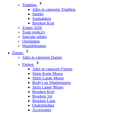
Broeken Kort
Zomer 2026
Team replica's
Speciale edities
Opruiming
Waardebonnen
Dames
Alles in categorie Dames
Fietsen
Alles in categorie Fietsen
Shirts Korte Mouw
Shirts Lange Mouw
Body's en Windstoppers
Jacks Lange Mouw
Broeken Kort
Broeken 3/4
Broeken Lang
Onderkleding
Accessoires
Mutsen en Petten
Handschoenen
Sokken
Overig