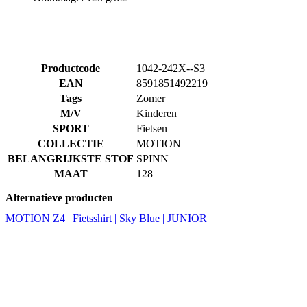
Productcode
1042-242X--S3
EAN
8591851492219
Tags
Zomer
M/V
Kinderen
SPORT
Fietsen
COLLECTIE
MOTION
BELANGRIJKSTE STOF
SPINN
MAAT
128
Alternatieve producten
MOTION Z4 | Fietsshirt | Sky Blue | JUNIOR