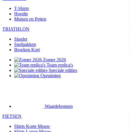
T-Shirts
Hoodie
Mutsen en Petten
TRIATHLON
Singlet
Snelpakken
Broeken Kort
Zomer 2026
Team replica's
Speciale edities
Opruiming
Waardebonnen
FIETSEN
Shirts Korte Mouw
Shirts Lange Mouw
Jacks Lange Mouw
Broeken Kort
Broeken Lang
Accessoires