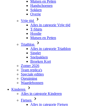
Vrije tijd
Alles in categorie Vrije tijd
T-Shirts
Hoodie
Mutsen en Petten
Triathlon
Alles in categorie Triathlon
Singlet
Snelpakken
Broeken Kort
Zomer 2026
Team replica's
Speciale edities
Opruiming
Waardebonnen
Kinderen
Alles in categorie Kinderen
Fietsen
Alles in categorie Fietsen
Shirts Korte Mouw
Shirts Lange Mouw
Jacks Lange Mouw
Broeken Kort
Broeken Lang