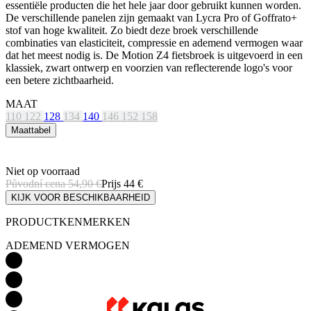
essentiële producten die het hele jaar door gebruikt kunnen worden.
De verschillende panelen zijn gemaakt van Lycra Pro of Goffrato+
stof van hoge kwaliteit. Zo biedt deze broek verschillende
combinaties van elasticiteit, compressie en ademend vermogen waar
dat het meest nodig is. De Motion Z4 fietsbroek is uitgevoerd in een
klassiek, zwart ontwerp en voorzien van reflecterende logo's voor
een betere zichtbaarheid.
MAAT
110
122
128
134
140
146
152
158
Maattabel
Niet op voorraad
Původní cena
54,90 €
Prijs
44 €
KIJK VOOR BESCHIKBAARHEID
PRODUCTKENMERKEN
ADEMEND VERMOGEN