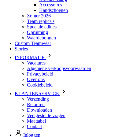
Accessoires
Handschoenen
Zomer 2026
Team replica's
Speciale edities
Opruiming
Waardebonnen
Custom Teamwear
Stories
INFORMATIE
Vacatures
Algemene verkoopsvoorwaarden
Privacybeleid
Over ons
Cookiebeleid
KLANTENSERVICE
Verzending
Retouren
Downloaden
Veelgestelde vragen
Maattabel
Contact
Inloggen