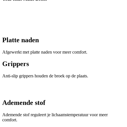
co
va
Sc
no
co
VISITOR_PRIVACY_METADATA
5 maanden 4
De
YouTube
weken
wo
.youtube.com
o
t
Platte naden
de
Google
pr
Privacy Policy
v
Afgewerkt met platte naden voor meer comfort.
in
si
He
Grippers
ge
t
de
Anti-slip grippers houden de broek op de plaats.
be
ve
pr
in
z
v
w
Ademende stof
ge
t
se
Ademende stof reguleert je lichaamstemperatuur voor meer
comfort.
PHPSESSID
Sessie
C
PHP.net
ge
www.kalas.nl