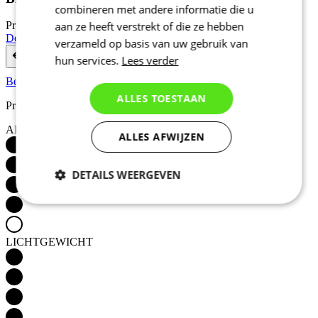
combineren met andere informatie die u
aan ze heeft verstrekt of die ze hebben
Prijs
189 €
Detail
verzameld op basis van uw gebruik van
hun services.
Lees verder
Bekijk andere producten
in categorie
ALLES TOESTAAN
Productkenmerken
ADEMEND VERMOGEN
ALLES AFWIJZEN
DETAILS WEERGEVEN
Noodzakelijk
Statistieken
LICHTGEWICHT
Marketing
Functioneel
Niet geclassificeerd