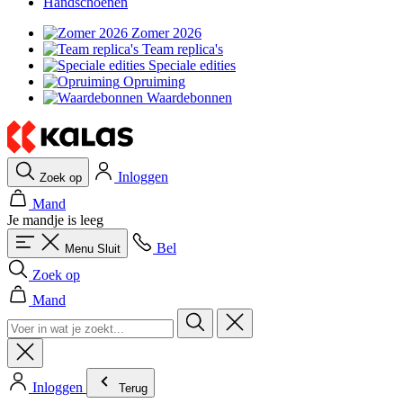
Handschoenen
Zomer 2026
Team replica's
Speciale edities
Opruiming
Waardebonnen
Inloggen
Zoek op
Mand
Je mandje is leeg
Bel
Menu
Sluit
Zoek op
Mand
Inloggen
Terug