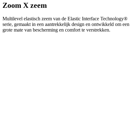
ap
Zoom X zeem
ba
ta
id
Multilevel elastisch zeem van de Elastic Interface Technology®
a
serie, gemaakt in een aantrekkelijk design en ontwikkeld om een
do
wo
grote mate van bescherming en comfort te verstrekken.
om
v
ge
t
He
g
wi
g
n
wo
ka
vo
e
vo
b
ee
st
ge
pa
ipCountry
www.kalas.nl
1 jaar
Ge
la
ge
Hoofdmateriaal - LYCRA POWER
sl
va