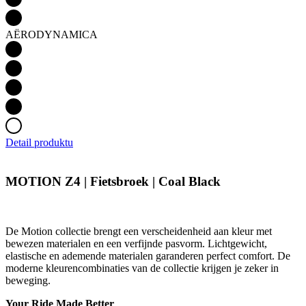
AËRODYNAMICA
Noodzakelijk
Statistieken
Marketing
Functioneel
Niet geclassificeerd
Strikt noodzakelijke cookies maken de
Detail produktu
kernfunctionaliteiten van de website mogelijk, zoals
gebruikersaanmelding en accountbeheer. De
website kan niet goed worden gebruikt zonder de
MOTION Z4 | Fietsbroek | Coal Black
strikt noodzakelijke cookies.
Aanbieder
/
Naam
Vervaldatum
O
Domein
De Motion collectie brengt een verscheidenheid aan kleur met
CookieScriptConsent
5 maanden 3
De
CookieScript
bewezen materialen en een verfijnde pasvorm. Lichtgewicht,
weken
wo
.kalas.nl
do
elastische en ademende materialen garanderen perfect comfort. De
Sc
moderne kleurencombinaties van de collectie krijgen je zeker in
o
beweging.
c
va
o
Your Ride Made Better