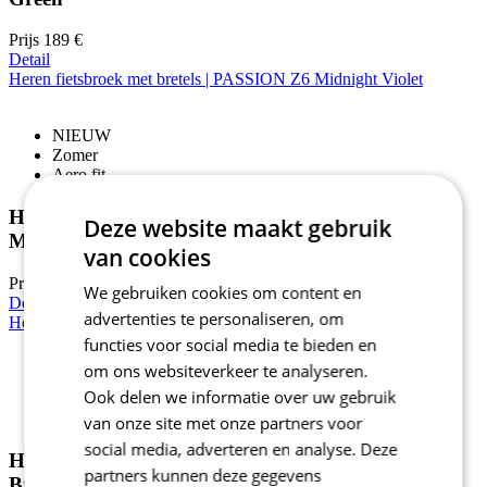
Prijs
189 €
Detail
Heren fietsbroek met bretels | PASSION Z6 Midnight Violet
NIEUW
Zomer
Aero fit
Heren fietsbroek met bretels | PASSION Z6
Deze website maakt gebruik
Midnight Violet
van cookies
Prijs
189 €
We gebruiken cookies om content en
Detail
advertenties te personaliseren, om
Heren fietsbroek met bretels | PASSION Z6 Mocca Brown
functies voor social media te bieden en
om ons websiteverkeer te analyseren.
NIEUW
Ook delen we informatie over uw gebruik
Zomer
Aero fit
van onze site met onze partners voor
social media, adverteren en analyse. Deze
Heren fietsbroek met bretels | PASSION Z6 Mocca
partners kunnen deze gegevens
Brown