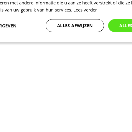
en met andere informatie die u aan ze heeft verstrekt of die ze
is van uw gebruik van hun services.
Lees verder
ERGEVEN
ALLES AFWIJZEN
ALLE
Statistieken
Marketing
Functioneel
Noodzakelijk
Statistieken
Marketing
Functioneel
Niet geclassificeer
 cookies maken de kernfunctionaliteiten van de website mogelijk, zoals gebruikersaanm
bsite kan niet goed worden gebruikt zonder de strikt noodzakelijke cookies.
Aanbieder
/
Vervaldatum
Omschrijving
Domein
1 dag
Intern gebruikt laravel laravel_session o
Laravel LLC
instantie voor een gebruiker te identific
www.kalas.nl