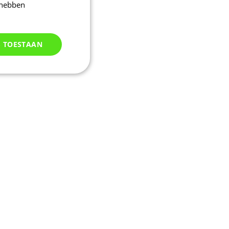
 hebben
S TOESTAAN
Niet
geclassificeerd
d
elding en
m een sessie-
eren