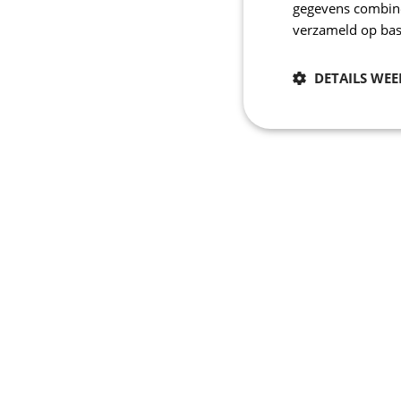
gegevens combiner
verzameld op bas
DETAILS WE
Noodzakelijk
Strikt noodzakelijke
accountbeheer. De we
Naam
laravel_session