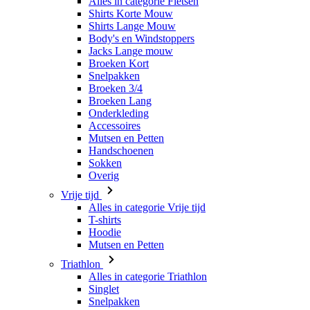
Broeken Kort
Snelpakken
Broeken 3/4
Broeken Lang
Onderkleding
Accessoires
Mutsen en Petten
Handschoenen
Sokken
Overig
Vrije tijd
Alles in categorie Vrije tijd
T-shirts
Hoodie
Mutsen en Petten
Triathlon
Alles in categorie Triathlon
Singlet
Snelpakken
Broeken Kort
Zomer 2026
Team replica's
Speciale edities
Opruiming