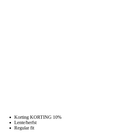
Korting KORTING 10%
Lente/herfst
Regular fit
KORTING 10%
Lente/herfst
Regular fit