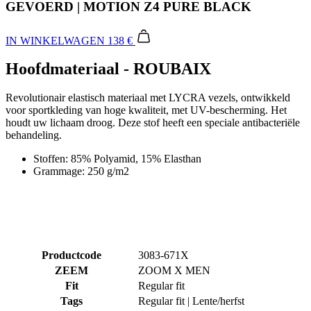
Hoofdmateriaal - ROUBAIX
Revolutionair elastisch materiaal met LYCRA vezels, ontwikkeld
voor sportkleding van hoge kwaliteit, met UV-bescherming. Het
houdt uw lichaam droog. Deze stof heeft een speciale antibacteriële
behandeling.
Stoffen: 85% Polyamid, 15% Elasthan
Grammage: 250 g/m2
Productcode
3083-671X
ZEEM
ZOOM X MEN
Fit
Regular fit
Tags
Regular fit | Lente/herfst
M/V
Mannen
SPORT
Fietsen
COLLECTIE
MOTION
BELANGRIJKSTE STOF
ROUBAIX