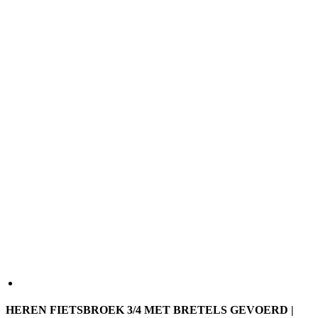
HEREN FIETSBROEK 3/4 MET BRETELS GEVOERD |
MOTION Z4 PURE BLACK
Opruiming
Deze MOTION Z4 geïsoleerde ¾ tights maken deel uit van ons