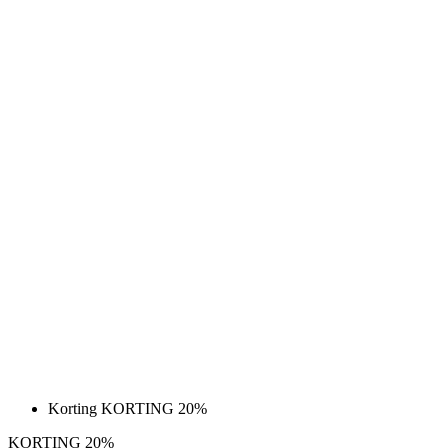
Korting KORTING 20%
KORTING 20%
PURE Z | FIETSBROEK 3/4 (NO BIBS)
GEÏSOLEERDE | ZWART