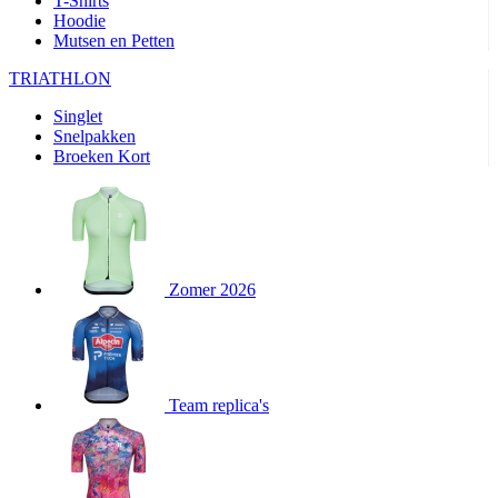
T-Shirts
product[20000351]
www.kalas.nl
11 maanden
Hoodie
4 weken
Mutsen en Petten
product[24388]
www.kalas.nl
11 maanden
TRIATHLON
4 weken
product[24213]
www.kalas.nl
11 maanden
Singlet
4 weken
Snelpakken
Broeken Kort
product[20000003]
www.kalas.nl
11 maanden
4 weken
product[23978]
www.kalas.nl
11 maanden
4 weken
product[24001]
www.kalas.nl
11 maanden
4 weken
Zomer 2026
product[80000590]
www.kalas.nl
11 maanden
4 weken
product[24003]
www.kalas.nl
11 maanden
4 weken
product[24008]
www.kalas.nl
11 maanden
Team replica's
4 weken
product[80000520]
www.kalas.nl
11 maanden
4 weken
product[23988]
www.kalas.nl
11 maanden