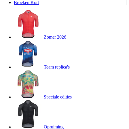
product[24240]
www.kalas.nl
11 maanden
Broeken Kort
4 weken
product[24243]
www.kalas.nl
11 maanden
4 weken
product[20000574]
www.kalas.nl
11 maanden
4 weken
Zomer 2026
product[20000249]
www.kalas.nl
11 maanden
4 weken
product[24039]
www.kalas.nl
11 maanden
4 weken
product[24058]
www.kalas.nl
11 maanden
Team replica's
4 weken
product[24152]
www.kalas.nl
11 maanden
4 weken
product[24106]
www.kalas.nl
11 maanden
4 weken
Speciale edities
product[20000153]
www.kalas.nl
11 maanden
4 weken
product[24390]
www.kalas.nl
11 maanden
4 weken
product[24376]
www.kalas.nl
11 maanden
Opruiming