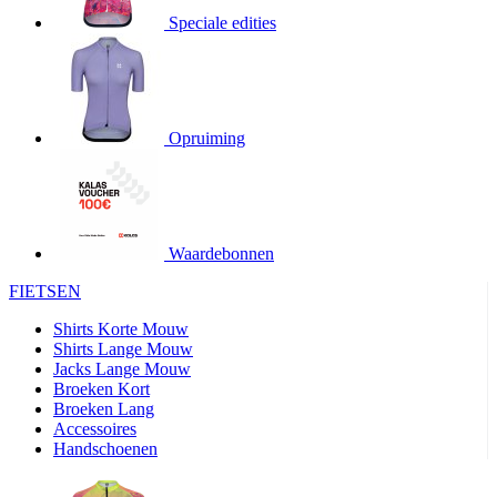
4 weken
Speciale edities
product[24345]
www.kalas.nl
11 maanden
4 weken
product[20000746]
www.kalas.nl
11 maanden
4 weken
Opruiming
product[24276]
www.kalas.nl
11 maanden
4 weken
product[24334]
www.kalas.nl
11 maanden
4 weken
product[24110]
www.kalas.nl
11 maanden
4 weken
Waardebonnen
product[24094]
www.kalas.nl
11 maanden
FIETSEN
4 weken
Shirts Korte Mouw
product[24081]
www.kalas.nl
11 maanden
4 weken
Shirts Lange Mouw
Jacks Lange Mouw
product[24032]
www.kalas.nl
11 maanden
Broeken Kort
4 weken
Broeken Lang
product[24107]
www.kalas.nl
11 maanden
Accessoires
4 weken
Handschoenen
product[24536]
www.kalas.nl
11 maanden
4 weken