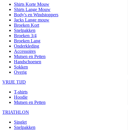
Shirts Korte Mouw
product[24506]
www.kalas.nl
11 maanden
Shirts Lange Mouw
4 weken
Body's en Windstoppers
Jacks Lange mouw
product[24256]
www.kalas.nl
11 maanden
4 weken
Broeken Kort
Snelpakken
product[20000616]
www.kalas.nl
11 maanden
Broeken 3/4
4 weken
Broeken Lang
product[80000016]
www.kalas.nl
11 maanden
Onderkleding
4 weken
Accessoires
Mutsen en Petten
product[24203]
www.kalas.nl
11 maanden
4 weken
Handschoenen
Sokken
product[24291]
www.kalas.nl
11 maanden
Overig
4 weken
VRIJE TIJD
product[20000085]
www.kalas.nl
11 maanden
4 weken
T-shirts
product[24266]
www.kalas.nl
11 maanden
Hoodie
4 weken
Mutsen en Petten
product[24278]
www.kalas.nl
11 maanden
4 weken
TRIATHLON
product[24189]
www.kalas.nl
11 maanden
Singlet
4 weken
Snelpakken