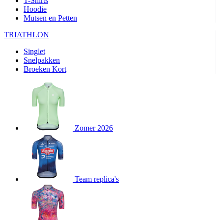
T-Shirts
product[80000905]
www.kalas.nl
1 jaar
Hoodie
Mutsen en Petten
product[80000903]
www.kalas.nl
1 jaar
product[80001034]
www.kalas.nl
1 jaar
TRIATHLON
product[80000951]
www.kalas.nl
1 jaar
Singlet
Snelpakken
product[80000046]
www.kalas.nl
1 jaar
Broeken Kort
product[24257]
www.kalas.nl
1 jaar
product[80001010]
www.kalas.nl
1 jaar
product[24293]
www.kalas.nl
1 jaar
product[80000922]
www.kalas.nl
1 jaar
Zomer 2026
product[80002188]
www.kalas.nl
1 jaar
product[80000997]
www.kalas.nl
1 jaar
product[80002564]
www.kalas.nl
1 jaar
product[80000040]
www.kalas.nl
1 jaar
Team replica's
product[24128]
www.kalas.nl
1 jaar
product[24135]
www.kalas.nl
1 jaar
product[80002191]
www.kalas.nl
1 jaar