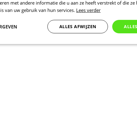
en met andere informatie die u aan ze heeft verstrekt of die ze
is van uw gebruik van hun services.
Lees verder
ERGEVEN
ALLES AFWIJZEN
ALLE
Statistieken
Marketing
Functioneel
Noodzakelijk
Statistieken
Marketing
Functioneel
Niet geclassificeer
 cookies maken de kernfunctionaliteiten van de website mogelijk, zoals gebruikersaanm
bsite kan niet goed worden gebruikt zonder de strikt noodzakelijke cookies.
Aanbieder
/
Vervaldatum
Omschrijving
Domein
1 dag
Intern gebruikt laravel laravel_session o
Laravel LLC
instantie voor een gebruiker te identific
www.kalas.nl