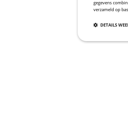
gegevens combiner
verzameld op bas
DETAILS WE
Noodzakelijk
Strikt noodzakelijke
accountbeheer. De we
Naam
laravel_session