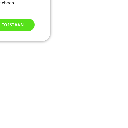
 hebben
S TOESTAAN
Niet
geclassificeerd
d
elding en
m een sessie-
eren