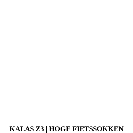
KALAS Z3 | HOGE FIETSSOKKEN
PROJECT 1.0 | WHITE
Prijs
69,90 €
PASSION Z4 | AERO sokken | White