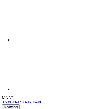
MAAT
37-39
40-42
43-45
46-48
Maattabel
Op voorraad > 5 pcs
voor verzending binnen 1 dag
Prijs
15,90 €