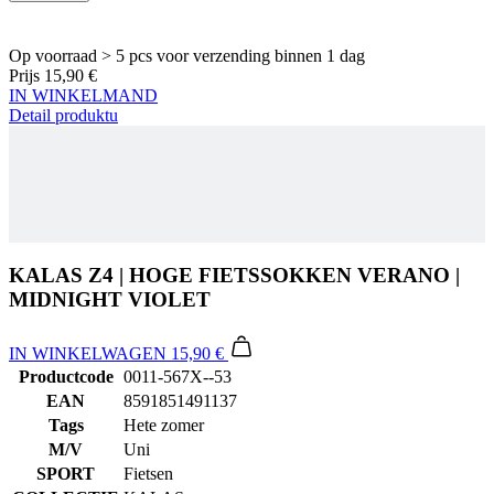
IN WINKELMAND
Detail produktu
KALAS Z4 | HOGE FIETSSOKKEN VERANO |
MIDNIGHT VIOLET
IN WINKELWAGEN
15,90 €
Productcode
0011-567X--53
EAN
8591851491137
Tags
Hete zomer
M/V
Uni
SPORT
Fietsen
COLLECTIE
KALAS
MAAT
46-48
Alternatieve producten