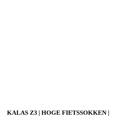
KALAS Z3 | HOGE FIETSSOKKEN |
WHITE
Prijs
12,90 €
KALAS Z3 | Hoge Fietssokken | black