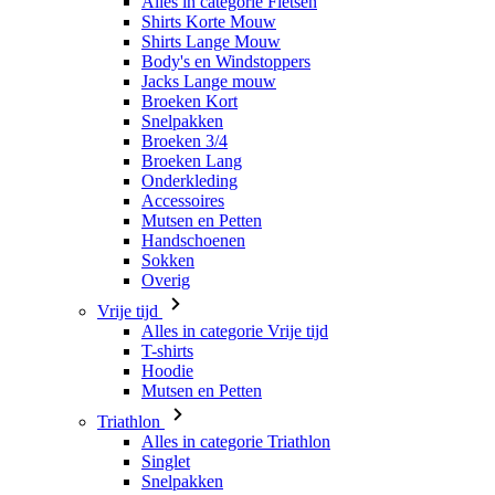
Broeken Kort
Snelpakken
Broeken 3/4
Broeken Lang
Onderkleding
Accessoires
Mutsen en Petten
Handschoenen
Sokken
Overig
Vrije tijd
Alles in categorie Vrije tijd
T-shirts
Hoodie
Mutsen en Petten
Triathlon
Alles in categorie Triathlon
Singlet
Snelpakken
Broeken Kort
Zomer 2026
Team replica's
Speciale edities
Opruiming