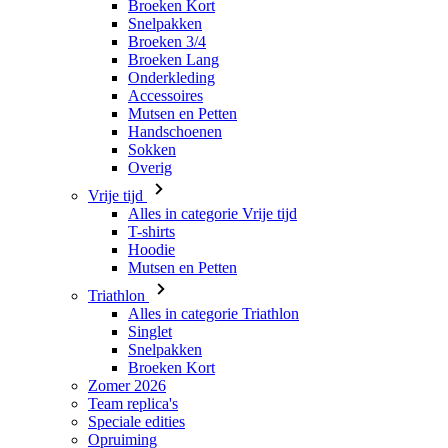
Broeken Kort
Snelpakken
Broeken 3/4
Broeken Lang
Onderkleding
Accessoires
Mutsen en Petten
Handschoenen
Sokken
Overig
Vrije tijd
Alles in categorie Vrije tijd
T-shirts
Hoodie
Mutsen en Petten
Triathlon
Alles in categorie Triathlon
Singlet
Snelpakken
Broeken Kort
Zomer 2026
Team replica's
Speciale edities
Opruiming