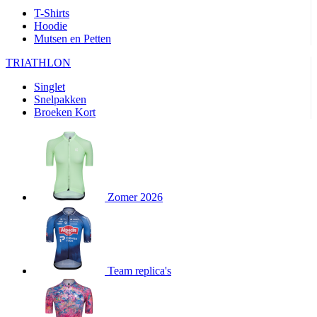
T-Shirts
product[80002562]
www.kalas.nl
1 jaar
Hoodie
product[80002187]
www.kalas.nl
1 jaar
Mutsen en Petten
product[80000927]
www.kalas.nl
1 jaar
TRIATHLON
product[80000018]
www.kalas.nl
1 jaar
Singlet
product[24181]
www.kalas.nl
1 jaar
Snelpakken
Broeken Kort
product[80000907]
www.kalas.nl
1 jaar
product[80002349]
www.kalas.nl
1 jaar
product[80002342]
www.kalas.nl
1 jaar
product[80000041]
www.kalas.nl
1 jaar
Zomer 2026
product[80000028]
www.kalas.nl
1 jaar
product[80000044]
www.kalas.nl
1 jaar
product[80000001]
www.kalas.nl
1 jaar
product[80002186]
www.kalas.nl
1 jaar
Team replica's
product[24187]
www.kalas.nl
1 jaar
product[24520]
www.kalas.nl
1 jaar