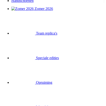
Handschoenen
Zomer 2026
Team replica's
Speciale edities
Opruiming
Waardebonnen
Inloggen
Zoek op
Mand