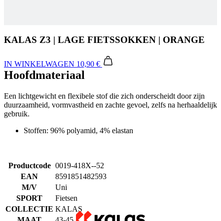
IN WINKELWAGEN
10,90 €
Hoofdmateriaal
Een lichtgewicht en flexibele stof die zich onderscheidt door zijn
duurzaamheid, vormvastheid en zachte gevoel, zelfs na herhaaldelijk
gebruik.
Stoffen: 96% polyamid, 4% elastan
Productcode
0019-418X--52
EAN
8591851482593
M/V
Uni
SPORT
Fietsen
COLLECTIE
KALAS
MAAT
43-45
Alternatieve producten
KALAS Z3 | Hoge Fietssokken Verano | white