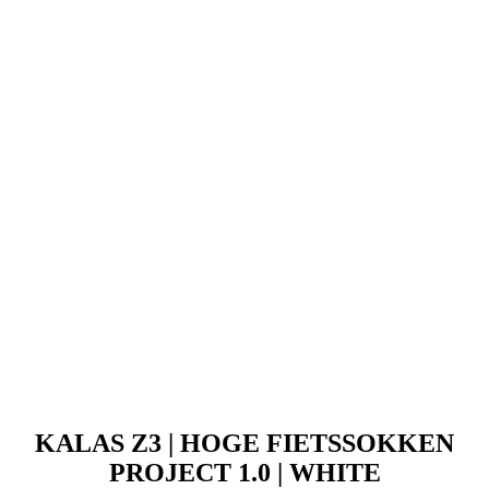
KALAS Z3 | HOGE FIETSSOKKEN
PROJECT 1.0 | WHITE
Prijs
69,90 €
PASSION Z4 | AERO sokken | White