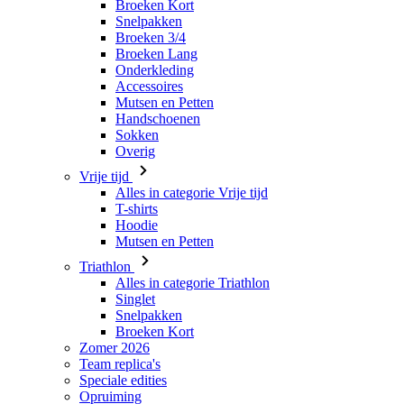
Accessoires
Mutsen en Petten
Handschoenen
Sokken
Overig
Vrije tijd
Alles in categorie Vrije tijd
T-shirts
Hoodie
Mutsen en Petten
Triathlon
Alles in categorie Triathlon
Singlet
Snelpakken
Broeken Kort
Zomer 2026
Team replica's
Speciale edities
Opruiming
Waardebonnen
Dames
Alles in categorie Dames
Fietsen