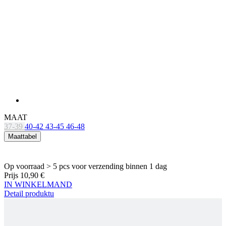
MAAT
37-39
40-42
43-45
46-48
Maattabel
Op voorraad > 5 pcs
voor verzending binnen 1 dag
Prijs
10,90 €
IN WINKELMAND
Detail produktu
KALAS Z3 | LAGE FIETSSOKKEN | ORANGE