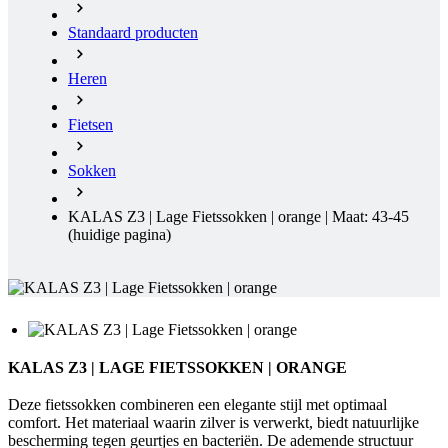
Fietsen
Sokken
KALAS Z3 | Lage Fietssokken | orange | Maat: 43-45
(huidige pagina)
KALAS Z3 | LAGE FIETSSOKKEN | ORANGE
Deze fietssokken combineren een elegante stijl met optimaal
comfort. Het materiaal waarin zilver is verwerkt, biedt natuurlijke
bescherming tegen geurtjes en bacteriën. De ademende structuur
houdt je voeten droog, zelfs tijdens intensieve activiteiten. Dankzij
de anatomische pasvorm blijven ze perfect op hun plaats zitten,
glijden ze niet weg en blijven ze de hele dag comfortabel. Een ideale
keuze voor zowel actieve sporters als voor dagelijks gebruik.