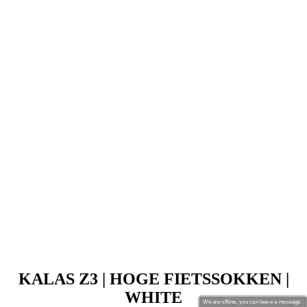
KALAS Z3 | HOGE FIETSSOKKEN |
WHITE
Prijs
12,90 €
KALAS Z3 | Hoge Fietssokken | black
We are offline, you can leave a message.