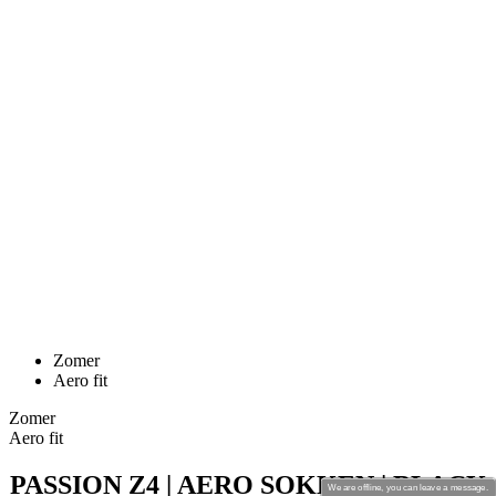
Zomer
Aero fit
Zomer
Aero fit
PASSION Z4 | AERO SOKKEN | BLACK
Prijs
34,90 €
KALAS Z3 | Hoge Fietssokken | white
We are offline, you can leave a message.