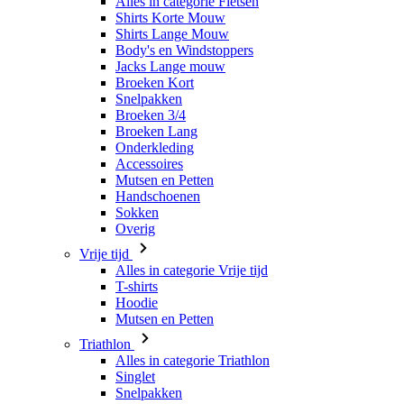
Broeken Kort
Snelpakken
Broeken 3/4
Broeken Lang
Onderkleding
Accessoires
Mutsen en Petten
Handschoenen
Sokken
Overig
Vrije tijd
Alles in categorie Vrije tijd
T-shirts
Hoodie
Mutsen en Petten
Triathlon
Alles in categorie Triathlon
Singlet
Snelpakken
Broeken Kort
Zomer 2026
Team replica's
Speciale edities
Opruiming