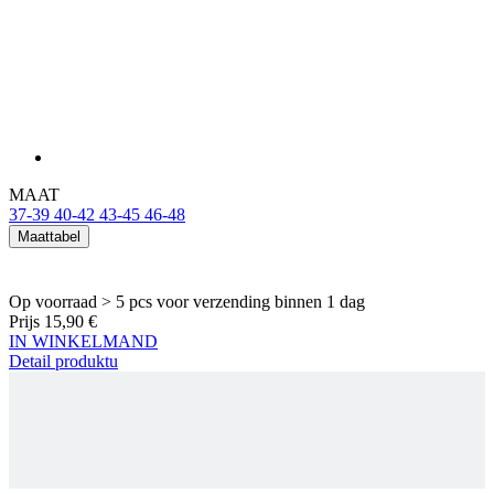
MAAT
37-39
40-42
43-45
46-48
Maattabel
Op voorraad > 5 pcs
voor verzending binnen 1 dag
Prijs
15,90 €
IN WINKELMAND
Detail produktu
KALAS Z3 | HOGE FIETSSOKKEN VERANO |
WHITE