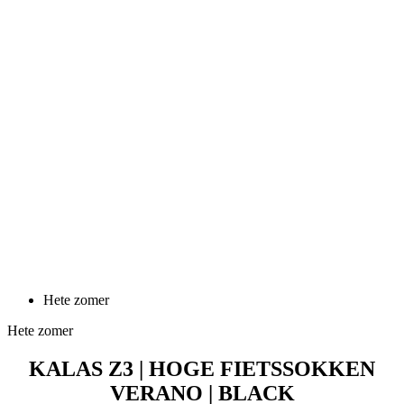
Hete zomer
Hete zomer
KALAS Z3 | HOGE FIETSSOKKEN
VERANO | BLACK
Prijs
15,90 €
KALAS Z3 | Hoge Fietssokken PROJECT 1.0 | white