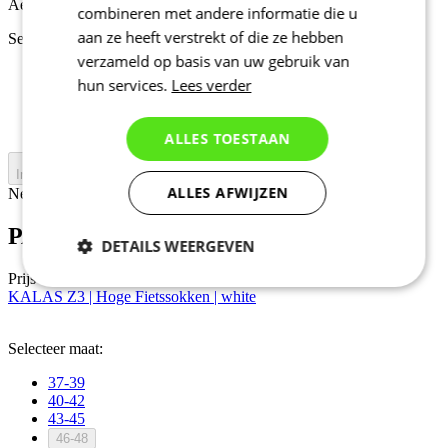
Aero fit
combineren met andere informatie die u
aan ze heeft verstrekt of die ze hebben
Selecteer maat:
verzameld op basis van uw gebruik van
37-39
hun services.
Lees verder
40-42
43-45
46-48
ALLES TOESTAAN
In winkelwagen
ALLES AFWIJZEN
Nejprve vyberte variantu
PASSION Z4 | AERO sokken | Black
DETAILS WEERGEVEN
Prijs
34,90 €
Noodzakelijk
Statistieken
KALAS Z3 | Hoge Fietssokken | white
Selecteer maat:
Marketing
Functioneel
37-39
40-42
43-45
46-48
Niet geclassificeerd