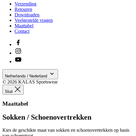
Verzending
product[20000155]
www.kalas.nl
1 jaar
Retouren
Downloaden
product[80000919]
www.kalas.nl
1 jaar
Veelgestelde vragen
product[24369]
www.kalas.nl
1 jaar
Maattabel
Contact
product[24220]
www.kalas.nl
1 jaar
product[24374]
www.kalas.nl
1 jaar
product[80000991]
www.kalas.nl
1 jaar
product[24158]
www.kalas.nl
1 jaar
product[80001026]
www.kalas.nl
1 jaar
Netherlands / Nederland
product[24506]
www.kalas.nl
1 jaar
© 2026 KALAS Sportswear
product[23973]
www.kalas.nl
1 jaar
Sluit
product[80003156]
www.kalas.nl
1 jaar
Maattabel
product[24107]
www.kalas.nl
1 jaar
product[80001031]
www.kalas.nl
1 jaar
Sokken / Schoenovertrekken
product[80000954]
www.kalas.nl
1 jaar
Kies de geschikte maat van sokken en schoenovertrekken op basis
product[80000652]
www.kalas.nl
1 jaar
van schoenmaat.