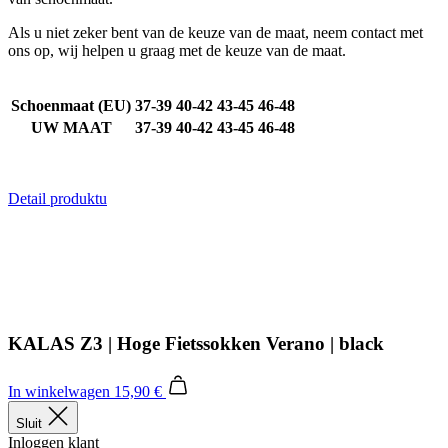
product[80000052]
www.kalas.nl
1 jaar
Als u niet zeker bent van de keuze van de maat, neem contact met
product[24537]
www.kalas.nl
1 jaar
ons op, wij helpen u graag met de keuze van de maat.
product[24267]
www.kalas.nl
1 jaar
product[24150]
www.kalas.nl
1 jaar
Schoenmaat (EU)
37-39
40-42
43-45
46-48
product[80001002]
www.kalas.nl
1 jaar
UW MAAT
37-39
40-42
43-45
46-48
product[24249]
www.kalas.nl
1 jaar
product[80002567]
www.kalas.nl
1 jaar
Detail produktu
product[24149]
www.kalas.nl
1 jaar
product[80001030]
www.kalas.nl
1 jaar
product[24355]
www.kalas.nl
1 jaar
product[20000856]
www.kalas.nl
1 jaar
product[24273]
www.kalas.nl
1 jaar
KALAS Z3 | Hoge Fietssokken Verano | black
product[80000955]
www.kalas.nl
1 jaar
product[24376]
www.kalas.nl
1 jaar
In winkelwagen
15,90 €
product[80001006]
www.kalas.nl
1 jaar
Sluit
Inloggen klant
product[80002348]
www.kalas.nl
1 jaar