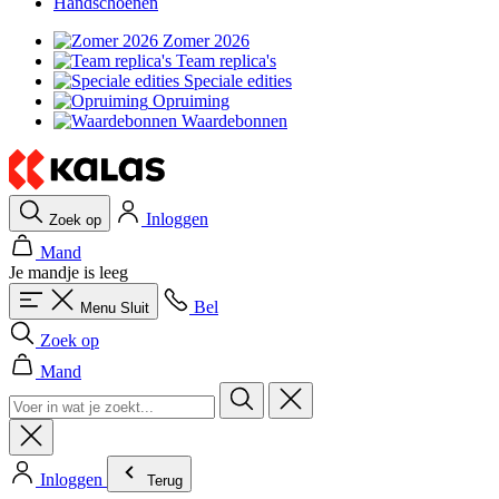
Handschoenen
Zomer 2026
Team replica's
Speciale edities
Opruiming
Waardebonnen
Inloggen
Zoek op
Mand
Je mandje is leeg
Bel
Menu
Sluit
Zoek op
Mand
Inloggen
Terug