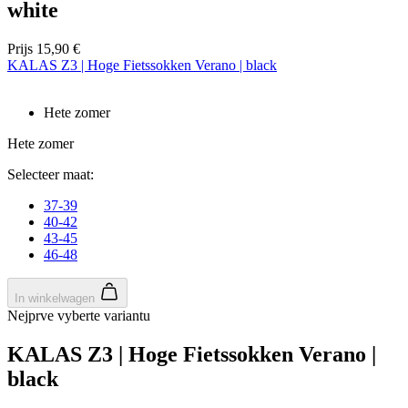
white
Prijs
15,90 €
KALAS Z3 | Hoge Fietssokken Verano | black
Hete zomer
Hete zomer
Selecteer maat:
37-39
40-42
43-45
46-48
In winkelwagen
Nejprve vyberte variantu
KALAS Z3 | Hoge Fietssokken Verano |
black