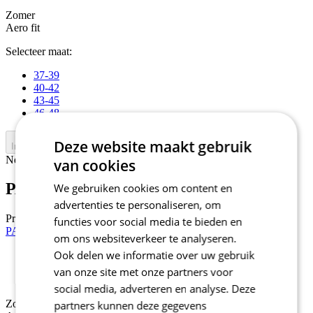
Zomer
Aero fit
Selecteer maat:
37-39
40-42
43-45
46-48
Deze website maakt gebruik
In winkelwagen
Nejprve vyberte variantu
van cookies
PASSION Z4 | AERO sokken | White
We gebruiken cookies om content en
advertenties te personaliseren, om
Prijs
34,90 €
functies voor social media te bieden en
PASSION Z4 | AERO sokken | Black
om ons websiteverkeer te analyseren.
Ook delen we informatie over uw gebruik
Zomer
van onze site met onze partners voor
Aero fit
social media, adverteren en analyse. Deze
Zomer
partners kunnen deze gegevens