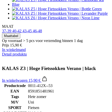
MAAT
37-39
40-42
43-45
46-48
Maattabel
Op voorraad > 5 pcs
voor verzending binnen 1 dag
Prijs
15,90 €
In winkelmand
Detail produktu
KALAS Z3 | Hoge Fietssokken Verano | black
In winkelwagen
15,90 €
Productcode
0011-412X--53
EAN
8591851481961
Tags
Hete zomer
M/V
Uni
SPORT
Fietsen