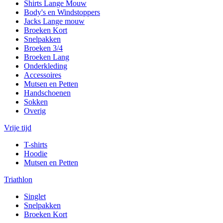
Shirts Lange Mouw
Body's en Windstoppers
Jacks Lange mouw
Broeken Kort
Snelpakken
Broeken 3/4
Broeken Lang
Onderkleding
Accessoires
Mutsen en Petten
Handschoenen
Sokken
Overig
Vrije tijd
T-shirts
Hoodie
Mutsen en Petten
Triathlon
Singlet
Snelpakken
Broeken Kort