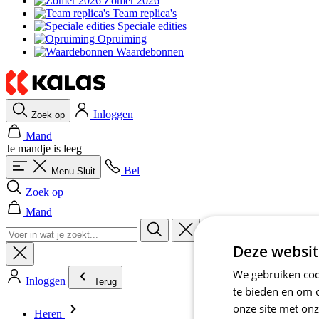
Zomer 2026
Team replica's
Speciale edities
Opruiming
Waardebonnen
Inloggen
Zoek op
Mand
Je mandje is leeg
Bel
Menu
Sluit
Zoek op
Mand
Deze websit
We gebruiken cook
Inloggen
Terug
te bieden en om 
onze site met onz
Heren