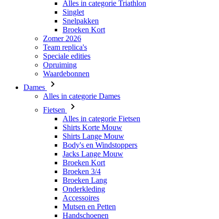
Alles in categorie Triathlon
Singlet
Snelpakken
VISITOR_PRIVACY_
Broeken Kort
Zomer 2026
Team replica's
Speciale edities
Opruiming
Waardebonnen
PHPSESSID
Dames
Alles in categorie Dames
Fietsen
Alles in categorie Fietsen
Shirts Korte Mouw
Shirts Lange Mouw
ipCountry
Body's en Windstoppers
Jacks Lange Mouw
Broeken Kort
laravel_session
Broeken 3/4
Broeken Lang
Onderkleding
Accessoires
Naam
Mutsen en Petten
Naam
Naam
Handschoenen
product[80001013]