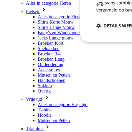
gegevens combiner
Alles in categorie Heren
verzameld op bas
Fietsen
Alles in categorie Fietsen
Shirts Korte Mouw
DETAILS WE
Shirts Lange Mouw
Body's en Windstoppers
Jacks Lange mouw
Broeken Kort
Noodzakelijk
Snelpakken
Broeken 3/4
Broeken Lang
Onderkleding
Accessoires
Mutsen en Petten
Handschoenen
Sokken
Overig
Vrije tijd
Strikt noodzakelijke
Alles in categorie Vrije tijd
accountbeheer. De we
T-shirts
Hoodie
Naam
Mutsen en Petten
CookieScriptConse
Triathlon