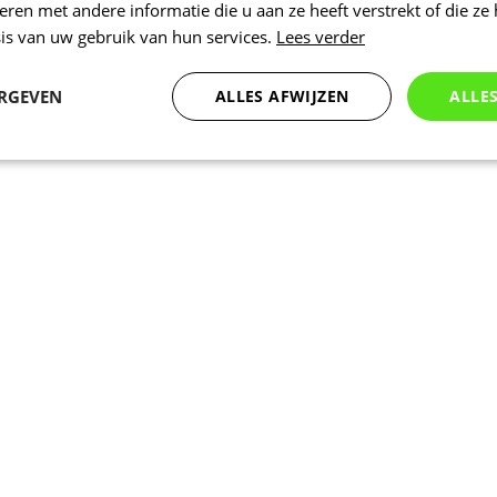
en met andere informatie die u aan ze heeft verstrekt of die ze
is van uw gebruik van hun services.
Lees verder
ERGEVEN
ALLES AFWIJZEN
ALLE
Statistieken
Marketing
Functioneel
Noodzakelijk
Statistieken
Marketing
Functioneel
Niet geclassificeer
 cookies maken de kernfunctionaliteiten van de website mogelijk, zoals gebruikersaanm
bsite kan niet goed worden gebruikt zonder de strikt noodzakelijke cookies.
Aanbieder
/
Vervaldatum
Omschrijving
Domein
nt
5 maanden 3
Deze cookie wordt gebruikt door de Coo
CookieScript
weken
service om de cookievoorkeuren van bez
.kalas.nl