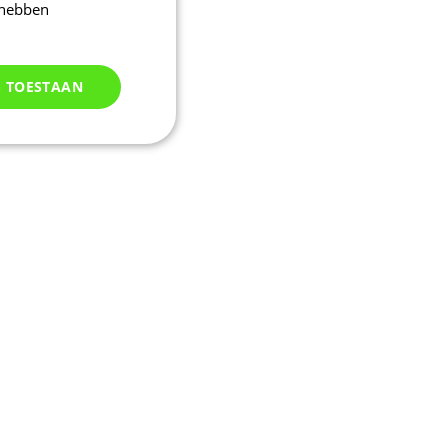
 hebben
S TOESTAAN
Niet
geclassificeerd
d
elding en
kie-Script.com-
oekers te