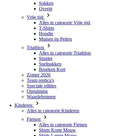
Naam
Sokken
product[80000945]
_bra_perfor
basketCookieId
Overig
_bra_target
product[24184]
Vrije tijd
LaVisitorId_a2Fs
Alles in categorie Vrije tijd
product[24354]
__Secure-
MR
T-Shirts
ROLLOUT_TOKEN
Hoodie
product[24525]
_clsk
Mutsen en Petten
product[80001011]
IDE
Triathlon
product[80000017]
Alles in categorie Triathlon
Singlet
product[24236]
Snelpakken
MUID
_ga_9MDZNTVXDL
product[80000653]
Broeken Kort
Zomer 2026
product[24526]
Team replica's
_clck
Speciale edities
product[24533]
Opruiming
YSC
product[24086]
Waardebonnen
_ga
product[80000902]
_gcl_au
Kinderen
Alles in categorie Kinderen
product[24142]
Fietsen
product[80001033]
Alles in categorie Fietsen
test_cookie
Shirts Korte Mouw
product[24228]
Shirts Lange Mouw