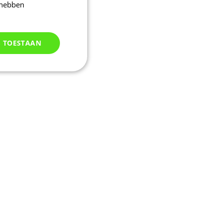
 hebben
S TOESTAAN
Niet
geclassificeerd
d
elding en
kie-Script.com-
oekers te