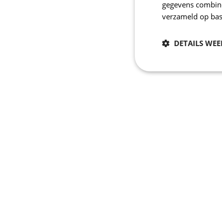
gegevens combiner
verzameld op bas
DETAILS WE
Noodzakelijk
Strikt noodzakelijke
accountbeheer. De we
Naam
CookieScriptConse