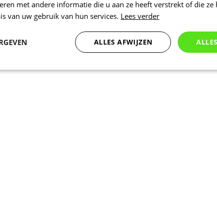
en met andere informatie die u aan ze heeft verstrekt of die ze
is van uw gebruik van hun services.
Lees verder
ERGEVEN
ALLES AFWIJZEN
ALLE
Statistieken
Marketing
Functioneel
Noodzakelijk
Statistieken
Marketing
Functioneel
Niet geclassificeer
 cookies maken de kernfunctionaliteiten van de website mogelijk, zoals gebruikersaanm
bsite kan niet goed worden gebruikt zonder de strikt noodzakelijke cookies.
Aanbieder
/
Vervaldatum
Omschrijving
Domein
nt
5 maanden 3
Deze cookie wordt gebruikt door de Coo
CookieScript
weken
service om de cookievoorkeuren van bez
.kalas.nl