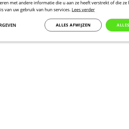
en met andere informatie die u aan ze heeft verstrekt of die ze
is van uw gebruik van hun services.
Lees verder
ERGEVEN
ALLES AFWIJZEN
ALLE
Statistieken
Marketing
Functioneel
Noodzakelijk
Statistieken
Marketing
Functioneel
Niet geclassificeer
 cookies maken de kernfunctionaliteiten van de website mogelijk, zoals gebruikersaanm
bsite kan niet goed worden gebruikt zonder de strikt noodzakelijke cookies.
Aanbieder
/
Vervaldatum
Omschrijving
Domein
nt
5 maanden 3
Deze cookie wordt gebruikt door de Coo
CookieScript
weken
service om de cookievoorkeuren van bez
.kalas.nl