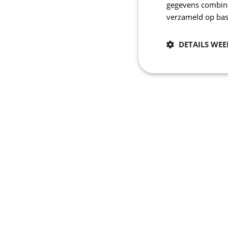
gegevens combiner
verzameld op bas
DETAILS WE
Noodzakelijk
Strikt noodzakelijke
accountbeheer. De we
Naam
CookieScriptConse