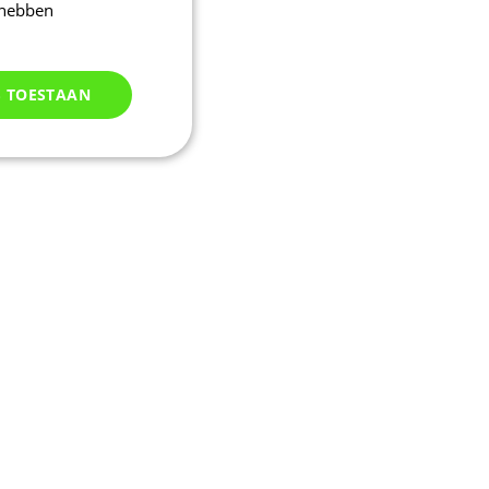
 hebben
S TOESTAAN
Niet
geclassificeerd
d
elding en
kie-Script.com-
oekers te