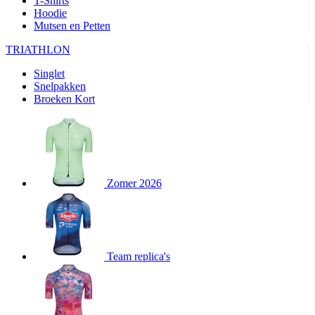
T-Shirts
product[20000351]
www.kalas.nl
11 maanden
Hoodie
4 weken
Mutsen en Petten
product[24388]
www.kalas.nl
11 maanden
TRIATHLON
4 weken
product[24213]
www.kalas.nl
11 maanden
Singlet
4 weken
Snelpakken
Broeken Kort
product[20000003]
www.kalas.nl
11 maanden
4 weken
product[23978]
www.kalas.nl
11 maanden
4 weken
product[24001]
www.kalas.nl
11 maanden
4 weken
Zomer 2026
product[80000590]
www.kalas.nl
11 maanden
4 weken
product[24003]
www.kalas.nl
11 maanden
4 weken
product[24008]
www.kalas.nl
11 maanden
Team replica's
4 weken
product[80000520]
www.kalas.nl
11 maanden
4 weken
product[23988]
www.kalas.nl
11 maanden