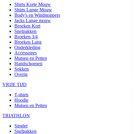
Shirts Korte Mouw
product[24506]
www.kalas.nl
11 maanden
Shirts Lange Mouw
4 weken
Body's en Windstoppers
Jacks Lange mouw
product[24256]
www.kalas.nl
11 maanden
4 weken
Broeken Kort
Snelpakken
product[20000616]
www.kalas.nl
11 maanden
Broeken 3/4
4 weken
Broeken Lang
product[80000016]
www.kalas.nl
11 maanden
Onderkleding
4 weken
Accessoires
Mutsen en Petten
product[24203]
www.kalas.nl
11 maanden
4 weken
Handschoenen
Sokken
product[24291]
www.kalas.nl
11 maanden
Overig
4 weken
VRIJE TIJD
product[20000085]
www.kalas.nl
11 maanden
4 weken
T-shirts
product[24266]
www.kalas.nl
11 maanden
Hoodie
4 weken
Mutsen en Petten
product[24278]
www.kalas.nl
11 maanden
4 weken
TRIATHLON
product[24189]
www.kalas.nl
11 maanden
Singlet
4 weken
Snelpakken