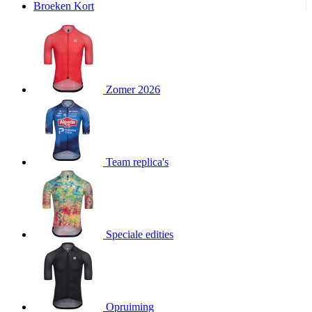
product[24240]
www.kalas.nl
11 maanden
Broeken Kort
4 weken
product[24243]
www.kalas.nl
11 maanden
4 weken
product[20000574]
www.kalas.nl
11 maanden
4 weken
Zomer 2026
product[20000249]
www.kalas.nl
11 maanden
4 weken
product[24039]
www.kalas.nl
11 maanden
4 weken
product[24058]
www.kalas.nl
11 maanden
Team replica's
4 weken
product[24152]
www.kalas.nl
11 maanden
4 weken
product[24106]
www.kalas.nl
11 maanden
4 weken
Speciale edities
product[20000153]
www.kalas.nl
11 maanden
4 weken
product[24390]
www.kalas.nl
11 maanden
4 weken
product[24376]
www.kalas.nl
11 maanden
Opruiming