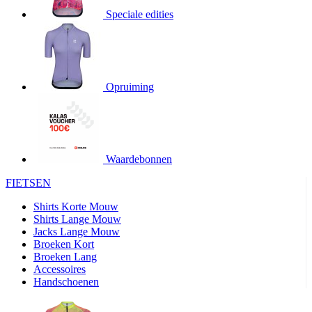
4 weken
Speciale edities
product[24345]
www.kalas.nl
11 maanden
4 weken
product[20000746]
www.kalas.nl
11 maanden
4 weken
Opruiming
product[24276]
www.kalas.nl
11 maanden
4 weken
product[24334]
www.kalas.nl
11 maanden
4 weken
product[24110]
www.kalas.nl
11 maanden
4 weken
Waardebonnen
product[24094]
www.kalas.nl
11 maanden
FIETSEN
4 weken
Shirts Korte Mouw
product[24081]
www.kalas.nl
11 maanden
4 weken
Shirts Lange Mouw
Jacks Lange Mouw
product[24032]
www.kalas.nl
11 maanden
Broeken Kort
4 weken
Broeken Lang
product[24107]
www.kalas.nl
11 maanden
Accessoires
4 weken
Handschoenen
product[24536]
www.kalas.nl
11 maanden
4 weken