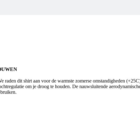
ROUWEN
 raden dit shirt aan voor de warmste zomerse omstandigheden (+25C) en
chtregulatie om je droog te houden. De nauwsluitende aerodynamische sni
ebruiken.