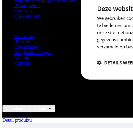
Algemene verkoopsvoorwaarden
Privacybeleid
Deze websit
Over ons
Cookiebeleid
We gebruiken cook
te bieden en om 
KLANTENSERVICE
onze site met onz
Verzending
gegevens combiner
Retouren
verzameld op bas
Downloaden
Veelgestelde vragen
Maattabel
DETAILS WE
Contact
Noodzakelijk
Netherlands / Nederland
© 2026 KALAS Sportswear
Detail produktu