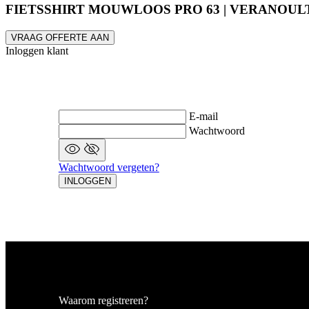
FIETSSHIRT MOUWLOOS PRO 63 | VERANOUL
Strikt noodzakelijke
accountbeheer. De we
VRAAG OFFERTE AAN
Naam
Inloggen klant
CookieScriptConse
E-mail
VISITOR_PRIVACY_
Wachtwoord
Wachtwoord vergeten?
INLOGGEN
PHPSESSID
ipCountry
Waarom registreren?