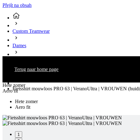
Přejít na obsah
Custom Teamwear
Dames
Fietsen
Terug naar home page
Shirts Mouwloos
Hete zomer
Fietsshirt mouwloos PRO 63 | VeranoUltra | VROUWEN
(huid
Aero fit
Hete zomer
Aero fit
1