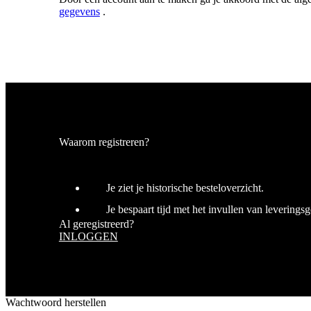
_ga
gegevens
.
product[80000902]
_gcl_au
product[24142]
product[80001033]
test_cookie
product[24228]
product[80001004]
LaSID
product[80000912]
product[80000979]
Waarom registreren?
SM
product[80002346]
ANONCHK
product[20000085]
Je ziet je historische besteloverzicht.
product[80002566]
Je bespaart tijd met het invullen van levering
product[20000860]
SRM_B
Al geregistreerd?
product[80000049]
INLOGGEN
product[24269]
MUID
product[24178]
product[80001037]
Wachtwoord herstellen