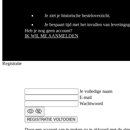
laravel_session
Je ziet je historische besteloverzicht.
Je bespaart tijd met het invullen van levering
Naam
Heb je nog geen account?
Naam
Naam
product[80001013]
IK WIL ME AANMELDEN
Naam
product[80000945]
_bra_perfor
basketCookieId
_bra_target
product[24184]
LaVisitorId_a2Fs
product[24354]
__Secure-
MR
Registratie
ROLLOUT_TOKEN
product[24525]
_clsk
product[80001011]
IDE
product[80000017]
Je volledige naam
product[24236]
E-mail
MUID
_ga_9MDZNTVXDL
product[80000653]
Wachtwoord
product[24526]
_clck
product[24533]
REGISTRATIE VOLTOOIEN
YSC
product[24086]
Door een account aan te maken ga je akkoord met de al