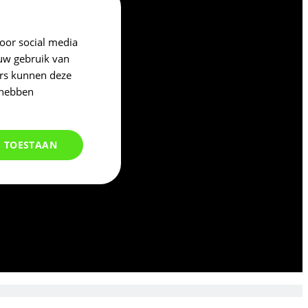
oor social media
 uw gebruik van
ers kunnen deze
 hebben
S TOESTAAN
Niet
geclassificeerd
d