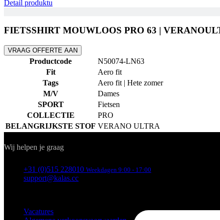
Detail produktu
FIETSSHIRT MOUWLOOS PRO 63 | VERANOUL
VRAAG OFFERTE AAN
Productcode
N50074-LN63
Fit
Aero fit
Tags
Aero fit | Hete zomer
M/V
Dames
SPORT
Fietsen
COLLECTIE
PRO
BELANGRIJKSTE STOF
VERANO ULTRA
Contact
Wij helpen je graag
+31 (0)515 228010
Weekdagen 9:00 - 17:00
support@kalas.cc
INFORMATIE
Vacatures