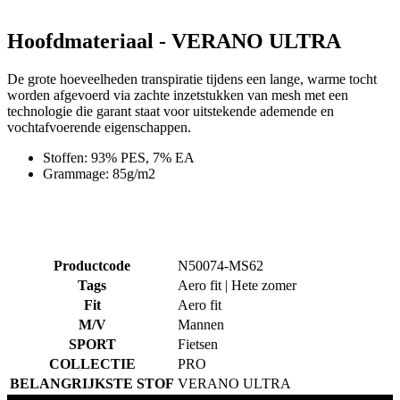
Veelgestelde vragen
Maattabel
Contact
Netherlands / Nederland
© 2026 KALAS Sportswear
Detail produktu
FIETSSHIRT PRO 62 | VERANOULTRA
VRAAG OFFERTE AAN
Inloggen klant
Sluit
E-mail
Wachtwoord