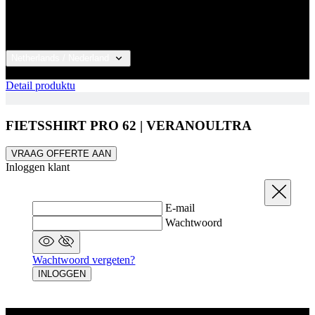
Wachtwoord
REGISTRATIE VOLTOOIEN
Door een account aan te maken ga je akkoord met de
algemene voorwaarden en de verwerking van
persoonlijke gegevens
algemene voorwaarden
a
verwerking van persoonlijke gegevens
.
Waarom registreren?
Je ziet je historische besteloverzicht.
Je bespaart tijd met het invullen van
leveringsgegevens.
Al geregistreerd?
INLOGGEN