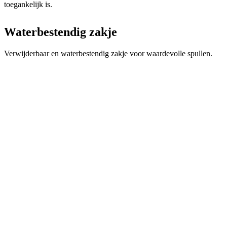
Hoofdmateriaal - VERANO ULTRA
De grote hoeveelheden transpiratie tijdens een lange, warme tocht
worden afgevoerd via zachte inzetstukken van mesh met een
technologie die garant staat voor uitstekende ademende en
vochtafvoerende eigenschappen.
Stoffen: 93% PES, 7% EA
Grammage: 85g/m2
Productcode
N50074-MS62
Tags
Aero fit | Hete zomer