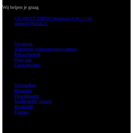
Wachtwoord vergeten?
INLOGGEN
Waarom registreren?
Je ziet je historische besteloverzicht.
Je bespaart tijd met het invullen van
leveringsgegevens.
Heb je nog geen account?
IK WIL ME AANMELDEN
Registratie
Sluit
Je volledige naam
E-mail