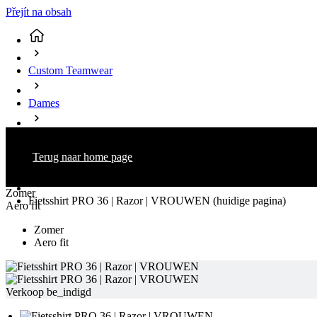
Přejít na obsah
Custom Teamwear
Dames
Fietsen
Terug naar home page
Shirts Korte Mouw
Zomer
Fietsshirt PRO 36 | Razor | VROUWEN
(huidige pagina)
Aero fit
Zomer
Aero fit
Verkoop be_indigd