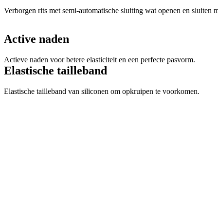
Verborgen rits met semi-automatische sluiting wat openen en sluiten
Active naden
Actieve naden voor betere elasticiteit en een perfecte pasvorm.
Elastische tailleband
Elastische tailleband van siliconen om opkruipen te voorkomen.
Zak met drie vakken
Zak met drie vakken die dankzij de piramidevorm eenvoudig toegankel
Waterbestendig zakje
Verwijderbaar en waterbestendig zakje voor waardevolle spullen.