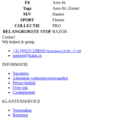
Domein
Fit
Aero fit
Tags
Aero fit | Zomer
CookieScriptConsent
5 maanden 3
De
CookieScript
weken
wo
.kalas.nl
M/V
Dames
do
SPORT
Fietsen
Sc
o
COLLECTIE
PRO
c
va
BELANGRIJKSTE STOF
RAZOR
o
Contact
co
Wij helpen je graag
va
Sc
no
+31 (0)515 228010
Weekdagen 9:00 - 17:00
co
support@kalas.cc
VISITOR_PRIVACY_METADATA
5 maanden 4
De
YouTube
INFORMATIE
weken
wo
.youtube.com
o
t
Vacatures
de
Google
Algemene verkoopsvoorwaarden
pr
Privacy Policy
Privacybeleid
v
in
Over ons
si
Cookiebeleid
He
ge
KLANTENSERVICE
t
de
be
Verzending
ve
Retouren
pr