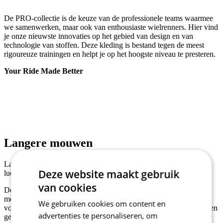
De PRO-collectie is de keuze van de professionele teams waarmee
we samenwerken, maar ook van enthousiaste wielrenners. Hier vind
je onze nieuwste innovaties op het gebied van design en van
technologie van stoffen. Deze kleding is bestand tegen de meest
rigoureuze trainingen en helpt je op het hoogste niveau te presteren.
Your Ride Made Better
Langere mouwen
Langere mouwen die met een boord zijn afgezoomd voor minder
Deze website maakt gebruik
luchtweerstand voor maximaal aerodynamisch voordeel.
van cookies
De eerste keer dat je een van onze wielershirts draagt, is het
mogelijk dat de mouwen te nauw rond je arm voelen. Dit is
We gebruiken cookies om content en
volkomen normaal. Om die snelle, aerodynamische fit te garanderen
advertenties te personaliseren, om
gebruiken we een flexibele en duurzame tape aan het einde van de