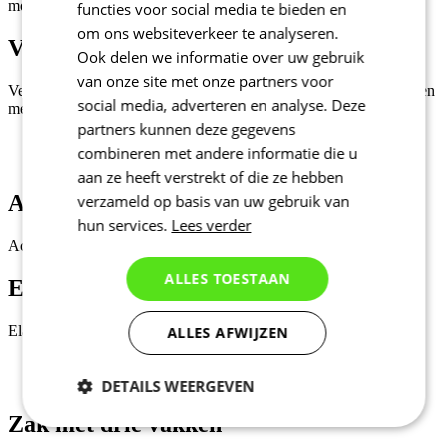
mouw. Die sluit perfect aan op je huid.
functies voor social media te bieden en
om ons websiteverkeer te analyseren.
Verborgen rits
Ook delen we informatie over uw gebruik
van onze site met onze partners voor
Verborgen rits met semi-automatische sluiting wat openen en sluiten
social media, adverteren en analyse. Deze
met één hand eenvoudig maakt.
partners kunnen deze gegevens
combineren met andere informatie die u
aan ze heeft verstrekt of die ze hebben
Active naden
verzameld op basis van uw gebruik van
hun services.
Lees verder
Actieve naden voor betere elasticiteit en een perfecte pasvorm.
ALLES TOESTAAN
Elastische tailleband
Elastische tailleband van siliconen om opkruipen te voorkomen.
ALLES AFWIJZEN
DETAILS WEERGEVEN
Zak met drie vakken
Noodzakelijk
Statistieken