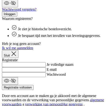
ee
st
ge
Wachtwoord vergeten?
pa
Inloggen
Waarom registreren?
ipCountry
www.kalas.nl
1 jaar
Ge
la
ge
sl
Je ziet je historische besteloverzicht.
va
om
Je bespaart tijd met het invullen van leveringsgegevens.
tr
di
Heb je nog geen account?
ve
Ik wil me aanmelden
laravel_session
1 dag
In
Laravel LLC
la
www.kalas.nl
Sluit
la
Registratie
om
Je volledige naam
in
ge
E-mail
id
Wachtwoord
Registratie voltooien
Aanbieder
Aanbieder
/
/
Naam
Naam
Vervaldatum
Vervaldatum
Omschrijving
Omsc
Door een account aan te maken ga je akkoord met de algemene
Domein
Domein
Aanbieder
Naam
Vervald
voorwaarden en de verwerking van persoonlijke gegevens
algemene
/
Domein
voorwaarden
a
verwerking van persoonlijke gegevens
.
basketCookieId
product[80001013]
.www.kalas.nl
www.kalas.nl
2 weken 6
1 jaar
Deze cookie