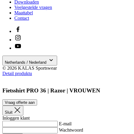
Downloaden
in
z
Veelgestelde vragen
v
Maattabel
w
Contact
ge
t
se
PHPSESSID
Sessie
C
PHP.net
ge
www.kalas.nl
ap
ba
ta
id
a
Netherlands / Nederland
do
© 2026 KALAS Sportswear
wo
Detail produktu
om
v
ge
t
Fietsshirt PRO 36 | Razor | VROUWEN
He
g
wi
Vraag offerte aan
g
n
wo
Sluit
ka
Inloggen klant
vo
E-mail
e
vo
Wachtwoord
b