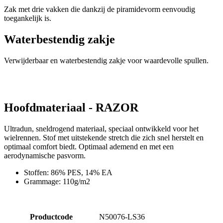
Zak met drie vakken die dankzij de piramidevorm eenvoudig
toegankelijk is.
Marketing
Functioneel
Waterbestendig zakje
Verwijderbaar en waterbestendig zakje voor waardevolle spullen.
Niet geclassificeerd
Hoofdmateriaal - RAZOR
Ultradun, sneldrogend materiaal, speciaal ontwikkeld voor het
wielrennen. Stof met uitstekende stretch die zich snel herstelt en
Noodzakelijk
Statistieken
Marketing
optimaal comfort biedt. Optimaal ademend en met een
Functioneel
Niet geclassificeerd
aerodynamische pasvorm.
Strikt noodzakelijke cookies maken de
Stoffen: 86% PES, 14% EA
kernfunctionaliteiten van de website mogelijk, zoals
Grammage: 110g/m2
gebruikersaanmelding en accountbeheer. De
website kan niet goed worden gebruikt zonder de
strikt noodzakelijke cookies.
Productcode
N50076-LS36
Aanbieder
/
Naam
Vervaldatum
O