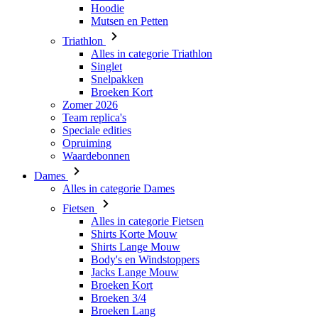
Singlet
Snelpakken
Broeken Kort
Zomer 2026
Team replica's
Speciale edities
Opruiming
Waardebonnen
Dames
Alles in categorie Dames
Fietsen
Alles in categorie Fietsen
Shirts Korte Mouw
Shirts Lange Mouw
Body's en Windstoppers
Jacks Lange Mouw
Broeken Kort
Broeken 3/4
Broeken Lang
Onderkleding
Accessoires
Mutsen en Petten
Handschoenen
Sokken