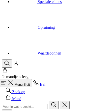
Opruiming
Waardebonnen
Je mandje is leeg
Bel
Menu
Sluit
Zoek op
Mand
Heren
Alles in categorie Heren