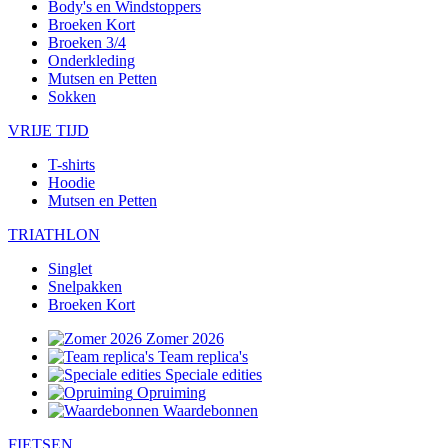
Body's en Windstoppers
Broeken Kort
Broeken 3/4
Onderkleding
Mutsen en Petten
Sokken
VRIJE TIJD
T-shirts
Hoodie
Mutsen en Petten
TRIATHLON
Singlet
Snelpakken
Broeken Kort
Zomer 2026
Team replica's
Speciale edities
Opruiming
Waardebonnen
FIETSEN