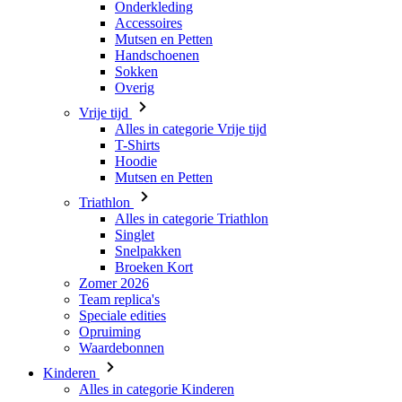
Overig
Vrije tijd
Alles in categorie Vrije tijd
T-Shirts
Hoodie
Mutsen en Petten
Triathlon
Alles in categorie Triathlon
Singlet
Snelpakken
Broeken Kort
Zomer 2026
Team replica's
Speciale edities
Opruiming
Waardebonnen
Kinderen
Alles in categorie Kinderen
Fietsen
Alles in categorie Fietsen
Shirts Korte Mouw
Shirts Lange Mouw
Jacks Lange Mouw