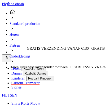
Přejít na obsah
Standaard producten
Heren
Fietsen
GRATIS VERZENDING VANAF €130 | GRATIS
Onderkleding
Heren Fiets base layer zonder mouwen | FEARLESSLY Z6 Gre
Heren
Rozbalit Heren
Dames
Rozbalit Dames
Kinderen
Rozbalit Kinderen
Custom Teamwear
Stories
FIETSEN
Shirts Korte Mouw