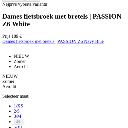
ap
Nejprve vyberte variantu
ba
ta
id
Dames fietsbroek met bretels | PASSION
a
do
Z6 White
wo
om
v
Prijs
189 €
ge
Dames fietsbroek met bretels | PASSION Z6 Navy Blue
t
He
g
wi
NIEUW
g
Zomer
n
Aero fit
wo
ka
vo
NIEUW
e
Zomer
vo
Aero fit
b
ee
st
Selecteer maat:
ge
pa
1/XS
ipCountry
www.kalas.nl
1 jaar
Ge
2/S
la
3/M
ge
4/L
sl
va
5/XL