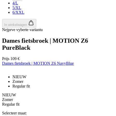
4/L
5/XL
6/XXL
In winkelwagen
Nejprve vyberte variantu
Dames fietsbroek | MOTION Z6
PureBlack
Prijs
109 €
Dames fietsbroek | MOTION Z6 NavyBlue
NIEUW
Zomer
Regular fit
NIEUW
Zomer
Regular fit
Selecteer maat: