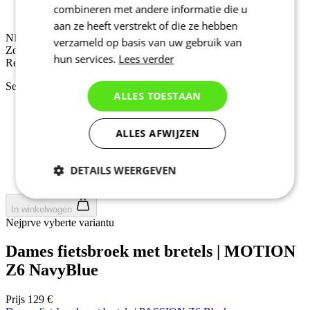
Zomer
combineren met andere informatie die u
Regular fit
aan ze heeft verstrekt of die ze hebben
NIEUW
verzameld op basis van uw gebruik van
Zomer
hun services.
Lees verder
Regular fit
Selecteer maat:
ALLES TOESTAAN
1/XS
2/S
ALLES AFWIJZEN
3/M
4/L
5/XL
DETAILS WEERGEVEN
6/XXL
Noodzakelijk
Statistieken
In winkelwagen
Nejprve vyberte variantu
Dames fietsbroek met bretels | MOTION
Marketing
Functioneel
Z6 NavyBlue
Prijs
129 €
Niet geclassificeerd