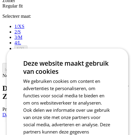
Zomer
Regular fit
Selecteer maat:
1/XS
2/S
3/M
4/L
5/XL
6/XXL
Deze website maakt gebruik
van cookies
In winkelwagen
Nejprve vyberte variantu
We gebruiken cookies om content en
Dames fietsbroek met bretels | MOTION
advertenties te personaliseren, om
Z6 PureBlack
functies voor social media te bieden en
om ons websiteverkeer te analyseren.
Prijs
129 €
Ook delen we informatie over uw gebruik
Dames fietsbroek met bretels | MOTION Z6 NavyBlue
van onze site met onze partners voor
social media, adverteren en analyse. Deze
NIEUW
partners kunnen deze gegevens