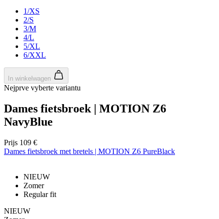
1/XS
2/S
3/M
4/L
5/XL
6/XXL
In winkelwagen
Nejprve vyberte variantu
Dames fietsbroek | MOTION Z6
NavyBlue
Prijs
109 €
Dames fietsbroek met bretels | MOTION Z6 PureBlack
NIEUW
Zomer
Regular fit
NIEUW