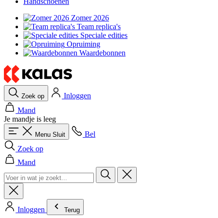
Handschoenen
Zomer 2026
Team replica's
Speciale edities
Opruiming
Waardebonnen
Inloggen
Zoek op
Mand
Je mandje is leeg
Bel
Menu
Sluit
Zoek op
Mand
Inloggen
Terug