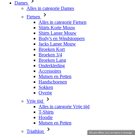
Dames
Alles in categorie Dames
Fietsen
Alles in categorie Fietsen
Shirts Korte Mouw
Shirts Lange Mouw
Body's en Windstoppers
Jacks Lange Mouw
Broeken Kort
Broeken 3/4
Broeken Lang
Onderkleding
Accessoires
Mutsen en Petten
Handschoenen
Sokken
Overig
Vrije tijd
Alles in categorie Vrije tijd
T-Shirts
Hoodie
Mutsen en Petten
Triathlon
We are offline, you can leave a message.