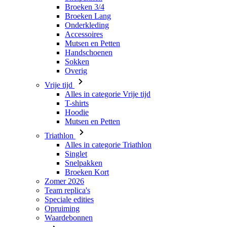
Broeken 3/4
Broeken Lang
Onderkleding
Accessoires
Mutsen en Petten
Handschoenen
Sokken
Overig
Vrije tijd
Alles in categorie Vrije tijd
T-shirts
Hoodie
Mutsen en Petten
Triathlon
Alles in categorie Triathlon
Singlet
Snelpakken
Broeken Kort
Zomer 2026
Team replica's
Speciale edities
Opruiming
Waardebonnen